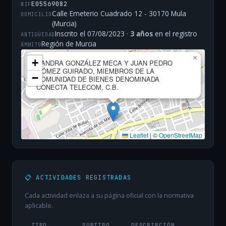
E05569082
NIF
Calle Emeterio Cuadrado 12 - 30170 Mula
DOMICILIO
(Murcia)
Inscrito el 07/08/2023 ·
3 años
en el registro
ANTIGÜEDAD
Región de Murcia
ÁMBITO
×
+
SANDRA GONZÁLEZ MECA Y JUAN PEDRO
GÓMEZ GUIRADO, MIEMBROS DE LA
−
COMUNIDAD DE BIENES DENOMINADA
CONECTA TELECOM, C.B.
Leaflet
|
©
OpenStreetMap
📋 ACTIVIDADES REGISTRADAS
Cada actividad enlaza a su página oficial con la normativa
aplicable.
TIPO
SUBTIPO
DESCRIPCIÓN