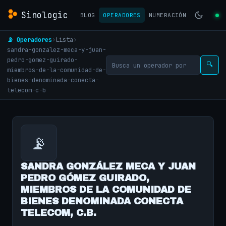
Sinologic
BLOG
OPERADORES
NUMERACIÓN
📡 Operadores
›
Lista
›
sandra-gonzalez-meca-y-juan-
pedro-gomez-guirado-
🔍
miembros-de-la-comunidad-de-
bienes-denominada-conecta-
telecom-c-b
📡
SANDRA GONZÁLEZ MECA Y JUAN
PEDRO GÓMEZ GUIRADO,
MIEMBROS DE LA COMUNIDAD DE
BIENES DENOMINADA CONECTA
TELECOM, C.B.