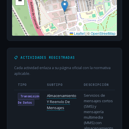
−
Leaflet
|
©
OpenStreetMap
📋 ACTIVIDADES REGISTRADAS
Cada actividad enlaza a su página oficial con la normativa
aplicable.
TIPO
SUBTIPO
DESCRIPCIÓN
Servicios de
Almacenamiento
Transmisión
mensajes cortos
Y Reenvío De
De Datos
(SMS) y
Mensajes
mensajería
multimedia
(MMS) con
almacenamiento