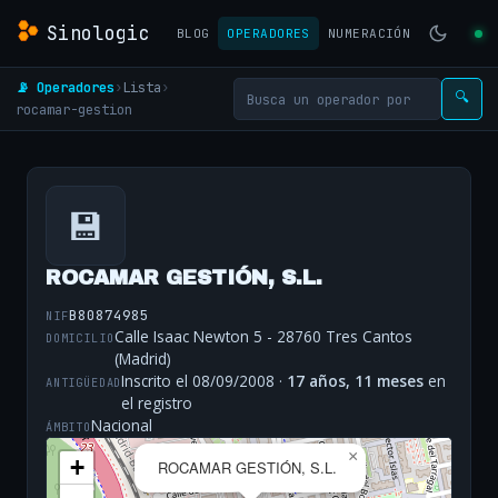
Sinologic
BLOG
OPERADORES
NUMERACIÓN
📡 Operadores
›
Lista
›
🔍
rocamar-gestion
💾
ROCAMAR GESTIÓN, S.L.
B80874985
NIF
Calle Isaac Newton 5 - 28760 Tres Cantos
DOMICILIO
(Madrid)
Inscrito el 08/09/2008 ·
17 años, 11 meses
en
ANTIGÜEDAD
el registro
Nacional
ÁMBITO
×
+
ROCAMAR GESTIÓN, S.L.