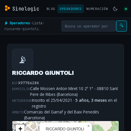
Sinologic
BLOG
OPERADORES
NUMERACIÓN
📡 Operadores
›
Lista
›
🔍
riccardo-giuntoli
📡
RICCARDO GIUNTOLI
X9770628K
NIF
Calle Mossen Anton Miret 10 2º 1ª - 08810 Sant
DOMICILIO
Pere de Ribes (Barcelona)
Inscrito el 25/04/2021 ·
5 años, 3 meses
en el
ANTIGÜEDAD
registro
Comarcas del Garraf y del Baix Penedés
ÁMBITO
(Barcelona)
×
+
RICCARDO GIUNTOLI