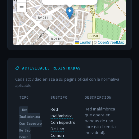
−
Leaflet
|
©
OpenStreetMap
📋 ACTIVIDADES REGISTRADAS
Cada actividad enlaza a su página oficial con la normativa
aplicable.
TIPO
SUBTIPO
DESCRIPCIÓN
Red inalámbrica
Red
Red
que opera en
Inalámbrica
Inalámbrica
bandas de uso
Con Espectro
Con Espectro
libre (sin licencia
De Uso
De Uso
individual).
Común
Común