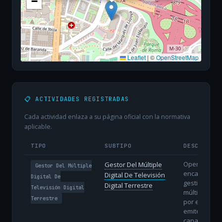
−
Leaflet
|
©
OpenStreetMap
📋 ACTIVIDADES REGISTRADAS
Cada actividad enlaza a su página oficial con la normativa
aplicable.
TIPO
SUBTIPO
DESCRIPCI
Operador
Gestor Del Múltiple
Gestor Del Múltiple
encargado d
Digital De Televisión
Digital De
gestionar el
Digital Terrestre
Televisión Digital
múltiplex digi
Terrestre
por el que s
emiten vario
canales de 