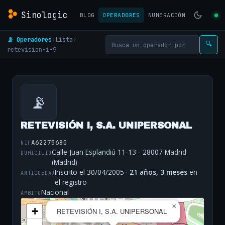
Sinologic
BLOG
OPERADORES
NUMERACIÓN
📡 Operadores
›
Lista
›
🔍
retevision-i-9
📡
RETEVISIÓN I, S.A. UNIPERSONAL
A62275680
NIF
Calle Juan Esplandiú 11-13 - 28007 Madrid
DOMICILIO
(Madrid)
Inscrito el 30/04/2005 ·
21 años, 3 meses
en
ANTIGÜEDAD
el registro
Nacional
ÁMBITO
×
+
RETEVISIÓN I, S.A. UNIPERSONAL