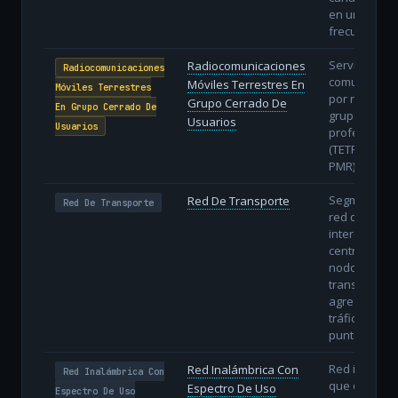
en una mis
frecuencia.
Servicios de
Radiocomunicaciones
Radiocomunicaciones
comunicació
Móviles Terrestres En
Móviles Terrestres
por radio pa
Grupo Cerrado De
En Grupo Cerrado De
grupos
Usuarios
Usuarios
profesional
(TETRA, DMR,
PMR).
Segmento d
Red De Transporte
Red De Transporte
red que
interconecta
centrales y
nodos,
transportan
agregados d
tráfico entre
puntos.
Red inalámb
Red Inalámbrica Con
Red Inalámbrica Con
que opera e
Espectro De Uso
Espectro De Uso