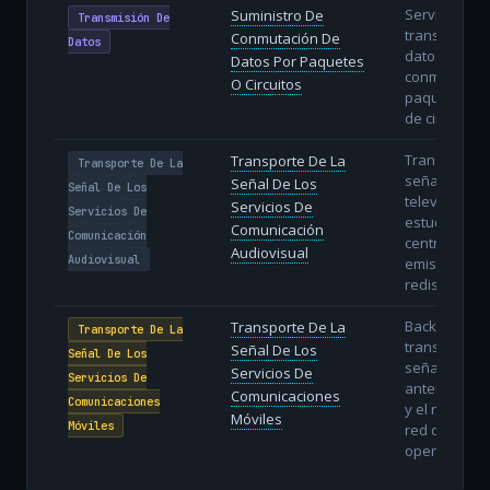
Servicios de
Suministro De
Transmisión De
transporte d
Conmutación De
Datos
datos media
Datos Por Paquetes
conmutación
O Circuitos
paquetes (IP
de circuitos.
Transporte d
Transporte De La
Transporte De La
señal de rad
Señal De Los
Señal De Los
televisión d
Servicios De
Servicios De
estudios has
Comunicación
Comunicación
centros
Audiovisual
Audiovisual
emisores o
redistribuido
Backhaul:
Transporte De La
Transporte De La
transporte d
Señal De Los
Señal De Los
señal entre 
Servicios De
Servicios De
antenas móv
Comunicaciones
Comunicaciones
y el núcleo d
Móviles
Móviles
red del
operador móv