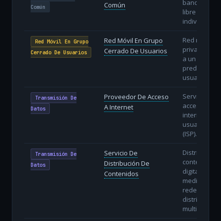
bandas de u
Común
Común
libre (sin lic
individual).
Red móvil
Red Móvil En Grupo
Red Móvil En Grupo
privada limi
Cerrado De Usuarios
Cerrado De Usuarios
a un grupo
predefinido 
usuarios.
Servicio de
Proveedor De Acceso
Transmisión De
acceso a
A Internet
Datos
internet a
usuarios fin
(ISP).
Distribución
Servicio De
Transmisión De
contenidos
Distribución De
Datos
digitales
Contenidos
mediante CD
redes de
distribución
multimedia.