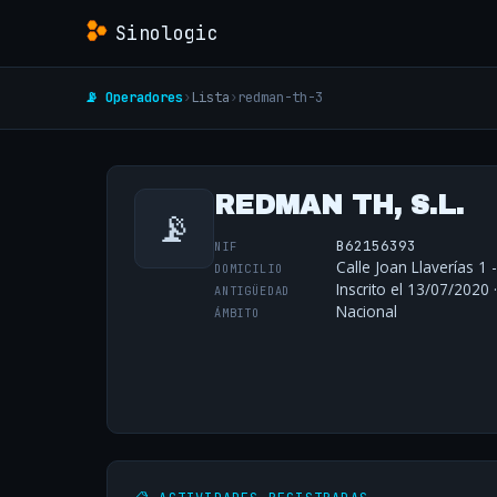
Sinologic
📡 Operadores
›
Lista
›
redman-th-3
REDMAN TH, S.L.
📡
B62156393
NIF
Calle Joan Llaverías 1 
DOMICILIO
Inscrito el 13/07/2020 
ANTIGÜEDAD
Nacional
ÁMBITO