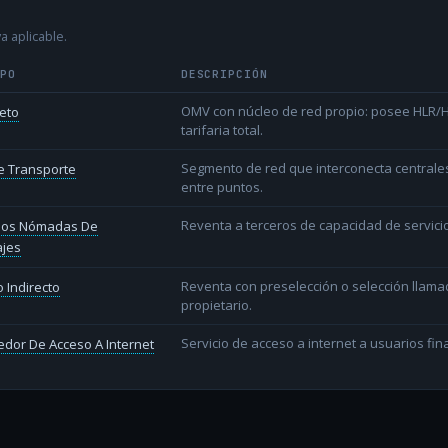
a aplicable.
IPO
DESCRIPCIÓN
OMV con núcleo de red propio: posee HLR/HS
eto
tarifaria total.
Segmento de red que interconecta centrale
e Transporte
entre puntos.
Reventa a terceros de capacidad de servic
cios Nómadas De
jes
Reventa con preselección o selección llama
 Indirecto
propietario.
Servicio de acceso a internet a usuarios fina
dor De Acceso A Internet