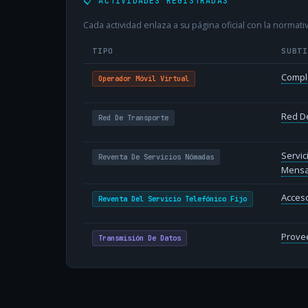
📋 ACTIVIDADES REGISTRADAS
Cada actividad enlaza a su página oficial con la normativ
TIPO
SUBT
Compl
Operador Móvil Virtual
Red D
Red De Transporte
Servi
Reventa De Servicios Nómadas
Mensa
Acceso
Reventa Del Servicio Telefónico Fijo
Provee
Transmisión De Datos