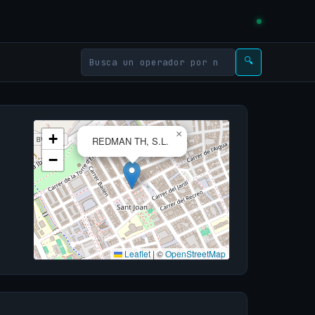
🔍
×
+
REDMAN TH, S.L.
−
Leaflet
|
©
OpenStreetMap