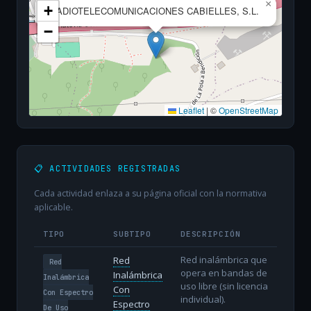
×
+
RADIOTELECOMUNICACIONES CABIELLES, S.L.
−
Leaflet
|
©
OpenStreetMap
📋 ACTIVIDADES REGISTRADAS
Cada actividad enlaza a su página oficial con la normativa
aplicable.
TIPO
SUBTIPO
DESCRIPCIÓN
Red inalámbrica que
Red
Red
opera en bandas de
Inalámbrica
Inalámbrica
uso libre (sin licencia
Con
Con Espectro
individual).
Espectro
De Uso