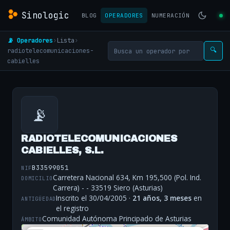
Sinologic
BLOG
OPERADORES
NUMERACIÓN
📡 Operadores
›
Lista
›
radiotelecomunicaciones-
🔍
cabielles
📡
RADIOTELECOMUNICACIONES
CABIELLES, S.L.
B33599051
NIF
Carretera Nacional 634, Km 195,500 (Pol. Ind.
DOMICILIO
Carrera) - - 33519 Siero (Asturias)
Inscrito el 30/04/2005 ·
21 años, 3 meses
en
ANTIGÜEDAD
el registro
Comunidad Autónoma Principado de Asturias
ÁMBITO