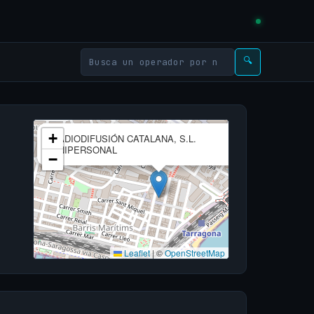
🔍
×
+
RADIODIFUSIÓN CATALANA, S.L.
UNIPERSONAL
−
Leaflet
|
©
OpenStreetMap