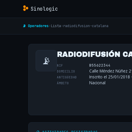
Sinologic
📡 Operadores
›
Lista
›
radiodifusion-catalana
RADIODIFUSIÓN CA
📡
B55622344
NIF
Calle Méndez Núñez 2
DOMICILIO
Inscrito el 25/01/2018 
ANTIGÜEDAD
Nacional
ÁMBITO