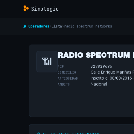
Sinologic
📡 Operadores
›
Lista
›
radio-spectrum-networks
RADIO SPECTRUM 
📶
B27829696
NIF
Calle Enrique Mariñas
DOMICILIO
Inscrito el 08/09/2016 
ANTIGÜEDAD
Nacional
ÁMBITO