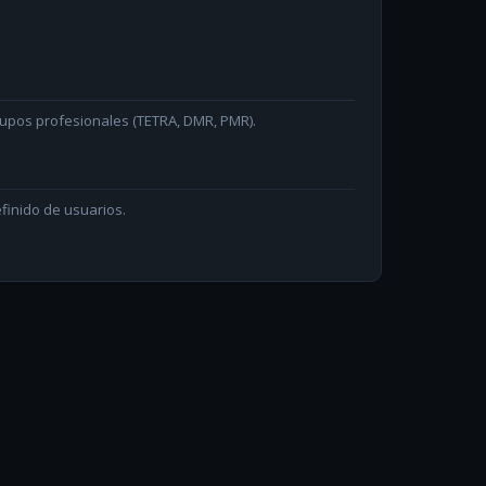
rupos profesionales (TETRA, DMR, PMR).
finido de usuarios.