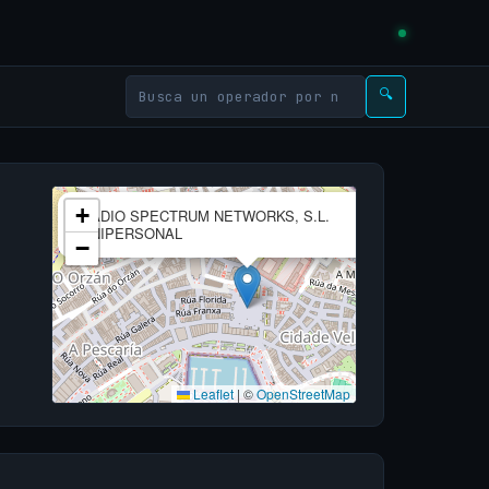
🔍
×
+
RADIO SPECTRUM NETWORKS, S.L.
UNIPERSONAL
−
Leaflet
|
©
OpenStreetMap