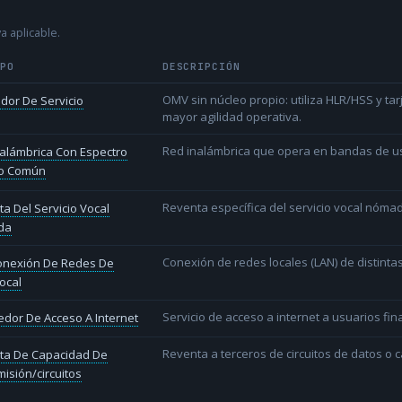
a aplicable.
IPO
DESCRIPCIÓN
OMV sin núcleo propio: utiliza HLR/HSS y t
dor De Servicio
mayor agilidad operativa.
Red inalámbrica que opera en bandas de uso l
alámbrica Con Espectro
o Común
Reventa específica del servicio vocal nóm
a Del Servicio Vocal
da
Conexión de redes locales (LAN) de distint
conexión De Redes De
ocal
Servicio de acceso a internet a usuarios fina
dor De Acceso A Internet
Reventa a terceros de circuitos de datos o 
ta De Capacidad De
isión/circuitos