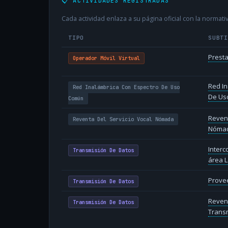
📋 ACTIVIDADES REGISTRADAS
Cada actividad enlaza a su página oficial con la normativ
TIPO
SUBT
Presta
Operador Móvil Virtual
Red In
Red Inalámbrica Con Espectro De Uso
De Us
Común
Revent
Reventa Del Servicio Vocal Nómada
Nóma
Inter
Transmisión De Datos
área L
Provee
Transmisión De Datos
Reven
Transmisión De Datos
Transm