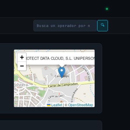
🔍
×
+
PROTECT DATA CLOUD, S.L. UNIPERSONAL
−
Leaflet
|
©
OpenStreetMap