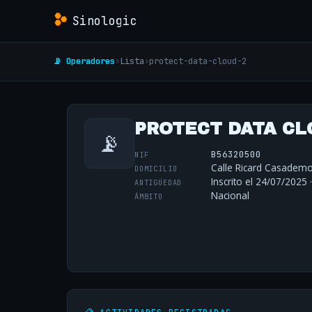
Sinologic
📡 Operadores
›
Lista
›
protect-data-cloud-2
PROTECT DATA CLO
📡
B56320500
NIF
Calle Ricard Casademo
DOMICILIO
Inscrito el 24/07/2025 
ANTIGÜEDAD
Nacional
ÁMBITO