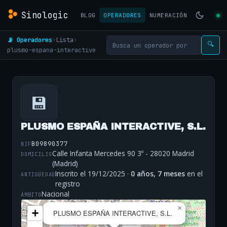
Sinologic
BLOG
OPERADORES
NUMERACIÓN
📡 Operadores
›
Lista
›
🔍
plusmo-espana-interactive
💾
PLUSMO ESPAÑA INTERACTIVE, S.L.
B09890377
NIF
Calle Infanta Mercedes 90 3º - 28020 Madrid
DOMICILIO
(Madrid)
Inscrito el 19/12/2025 ·
0 años, 7 meses
en el
ANTIGÜEDAD
registro
Nacional
ÁMBITO
×
+
PLUSMO ESPAÑA INTERACTIVE, S.L.