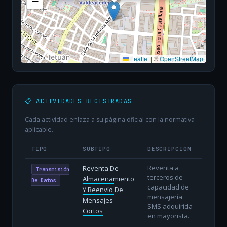
−
Leaflet
|
©
OpenStreetMap
📋 ACTIVIDADES REGISTRADAS
Cada actividad enlaza a su página oficial con la normativa
aplicable.
TIPO
SUBTIPO
DESCRIPCIÓN
Reventa a
Reventa De
Transmisión
terceros de
Almacenamiento
De Datos
capacidad de
Y Reenvío De
mensajería
Mensajes
SMS adquirida
Cortos
en mayorista.