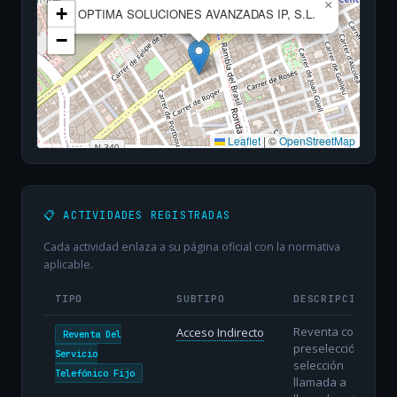
×
+
OPTIMA SOLUCIONES AVANZADAS IP, S.L.
−
Leaflet
|
©
OpenStreetMap
📋 ACTIVIDADES REGISTRADAS
Cada actividad enlaza a su página oficial con la normativa
aplicable.
TIPO
SUBTIPO
DESCRIPCIÓN
Reventa con
Acceso Indirecto
Reventa Del
preselección o
Servicio
selección
Telefónico Fijo
llamada a