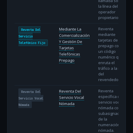
llamada sobre
la línea del
operador
propietario.
Reventa
Mediante La
Reventa Del
mediante
Comercialización
Servicio
tarjetas de
Y Gestión De
Telefónico Fijo
prepago con
Tarjetas
un código
Telefónicas
numérico que
Prepago
enruta el
tráfico a la red
del
revendedor.
Reventa
Reventa Del
Reventa Del
específica del
Servicio Vocal
Servicio Vocal
servicio vocal
Nómada
Nómada
nómada con
subasignación
de la
numeración
nómada.