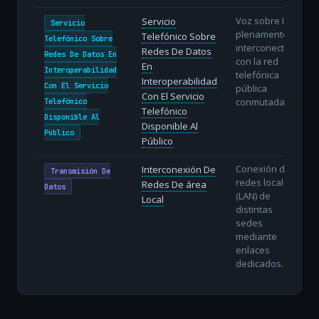
Voz sobre IP
Servicio
Servicio
plenamente
Telefónico Sobre
Telefónico Sobre
interconectada
Redes De Datos
Redes De Datos En
con la red
En
Interoperabilidad
telefónica
Interoperabilidad
Con El Servicio
pública
Con El Servicio
conmutada.
Telefónico
Telefónico
Disponible Al
Disponible Al
Público
Público
Conexión de
Interconexión De
Transmisión De
redes locales
Redes De área
Datos
(LAN) de
Local
distintas
sedes
mediante
enlaces
dedicados.