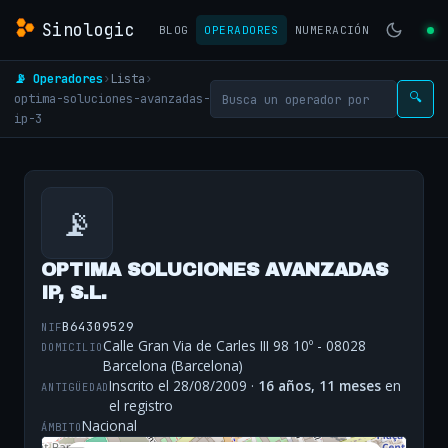
Sinologic
BLOG
OPERADORES
NUMERACIÓN
📡 Operadores
›
Lista
›
optima-soluciones-avanzadas-
🔍
ip-3
📡
OPTIMA SOLUCIONES AVANZADAS
IP, S.L.
B64309529
NIF
Calle Gran Via de Carles III 98 10º - 08028
DOMICILIO
Barcelona (Barcelona)
Inscrito el 28/08/2009 ·
16 años, 11 meses
en
ANTIGÜEDAD
el registro
Nacional
ÁMBITO