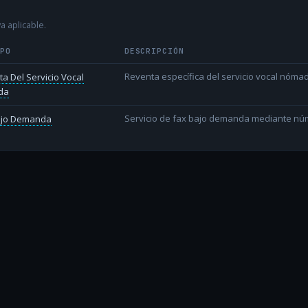
a aplicable.
IPO
DESCRIPCIÓN
Reventa específica del servicio vocal nóm
a Del Servicio Vocal
da
Servicio de fax bajo demanda mediante nú
ajo Demanda