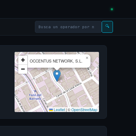
🔍
×
+
OCCENTUS NETWORK, S.L.
−
Leaflet
|
©
OpenStreetMap