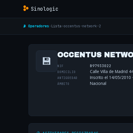
Sinologic
📡 Operadores
›
Lista
›
occentus-network-2
OCCENTUS NETWOR
💾
B97933022
NIF
Calle Villa de Madrid 4
DOMICILIO
Inscrito el 14/05/2010 
ANTIGÜEDAD
Nacional
ÁMBITO