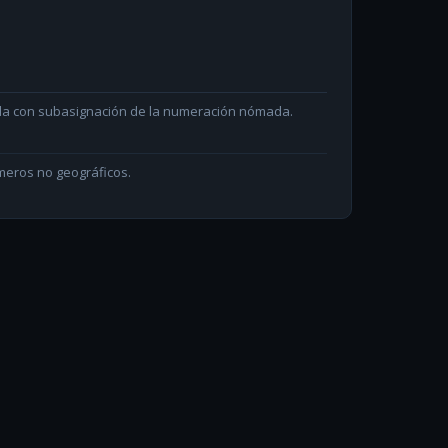
ada con subasignación de la numeración nómada.
meros no geográficos.