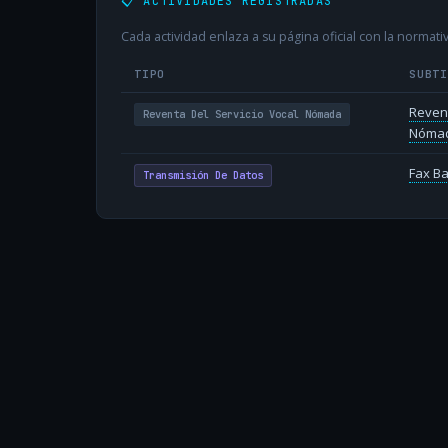
📋 ACTIVIDADES REGISTRADAS
Cada actividad enlaza a su página oficial con la normativ
TIPO
SUBT
Revent
Reventa Del Servicio Vocal Nómada
Nóma
Fax B
Transmisión De Datos