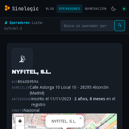
Sinologic
BLOG
OPERADORES
NUMERACIÓN
📡 Operadores
›
Lista
›
🔍
nyfitel-2
📡
NYFITEL, S.L.
B56309594
NIF
Calle Astorga 10 Local 10 - 28295 Alcorcón
DOMICILIO
(Madrid)
Inscrito el 11/11/2023 ·
2 años, 8 meses
en el
ANTIGÜEDAD
registro
Nacional
ÁMBITO
×
+
NYFITEL, S.L.