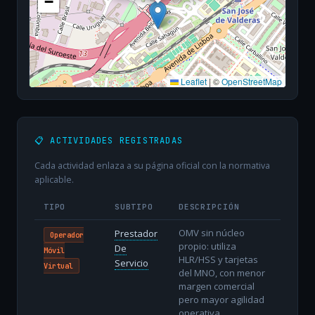
−
Leaflet
|
©
OpenStreetMap
📋 ACTIVIDADES REGISTRADAS
Cada actividad enlaza a su página oficial con la normativa
aplicable.
TIPO
SUBTIPO
DESCRIPCIÓN
OMV sin núcleo
Prestador
Operador
propio: utiliza
De
Móvil
HLR/HSS y tarjetas
Servicio
Virtual
del MNO, con menor
margen comercial
pero mayor agilidad
operativa.