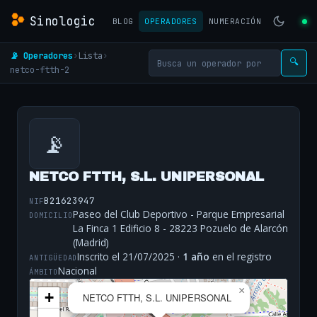
Sinologic
BLOG
OPERADORES
NUMERACIÓN
📡 Operadores
›
Lista
›
🔍
netco-ftth-2
📡
NETCO FTTH, S.L. UNIPERSONAL
B21623947
NIF
Paseo del Club Deportivo - Parque Empresarial
DOMICILIO
La Finca 1 Edificio 8 - 28223 Pozuelo de Alarcón
(Madrid)
Inscrito el 21/07/2025 ·
1 año
en el registro
ANTIGÜEDAD
Nacional
ÁMBITO
×
+
NETCO FTTH, S.L. UNIPERSONAL