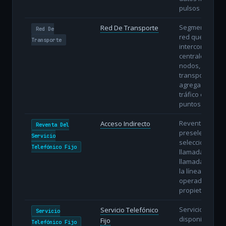
pulsos de luz.
Segmento de
Red De Transporte
Red De
red que
Transporte
interconecta
centrales y
nodos,
transportando
agregados de
tráfico entre
puntos.
Reventa con
Acceso Indirecto
Reventa Del
preselección o
Servicio
selección
Telefónico Fijo
llamada a
llamada sobre
la línea del
operador
propietario.
Servicio de voz
Servicio Telefónico
Servicio
disponible al
Fijo
Telefónico Fijo