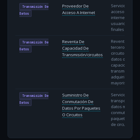
Servicio de
Proveedor De
Transmisión De
acceso a
Acceso A Internet
Datos
internet a
usuarios
finales (ISP).
Reventa a
Reventa De
Transmisión De
terceros de
Capacidad De
Datos
circuitos de
Transmisión/circuitos
datos o
capacidad de
transmisión
adquiridos en
mayorista.
Servicios de
Suministro De
Transmisión De
transporte de
Conmutación De
Datos
datos mediant
Datos Por Paquetes
conmutación d
O Circuitos
paquetes (IP) o
de circuitos.