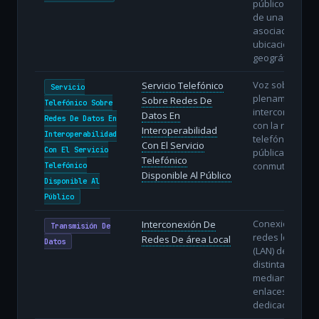
público a travé
de una línea fij
asociada a un
ubicación
geográfica.
Voz sobre IP
Servicio Telefónico
Servicio
plenamente
Sobre Redes De
Telefónico Sobre
interconectada
Datos En
Redes De Datos En
con la red
Interoperabilidad
Interoperabilidad
telefónica
Con El Servicio
Con El Servicio
pública
Telefónico
conmutada.
Telefónico
Disponible Al Público
Disponible Al
Público
Conexión de
Interconexión De
Transmisión De
redes locales
Redes De área Local
Datos
(LAN) de
distintas sedes
mediante
enlaces
dedicados.