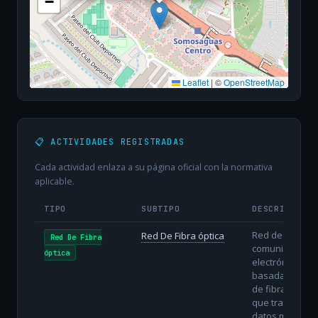
−
Leaflet
|
©
OpenStreetMap
📋 ACTIVIDADES REGISTRADAS
Cada actividad enlaza a su página oficial con la normativa
aplicable.
TIPO
SUBTIPO
DESCRIPCIÓN
Red de
Red De Fibra óptica
Red De Fibra
comunicacione
óptica
electrónicas
basada en hilo
de fibra óptica
que transmiten
datos mediant