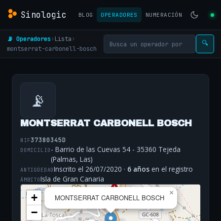
Sinologic
BLOG
OPERADORES
NUMERACIÓN
📡 Operadores
›
Lista
›
🔍
montserrat-carbonell-bosch
📡
MONTSERRAT CARBONELL BOSCH
37380345D
NIF
- Barrio de las Cuevas 54 - 35360 Tejeda
DOMICILIO
(Palmas, Las)
Inscrito el 26/07/2020 ·
6 años
en el registro
ANTIGÜEDAD
Isla de Gran Canaria
ÁMBITO
×
+
MONTSERRAT CARBONELL BOSCH
−