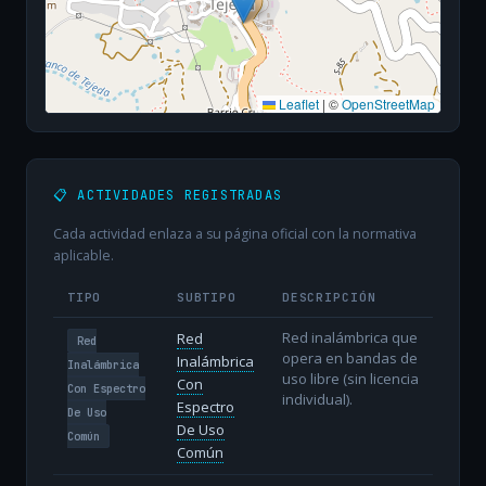
Leaflet
|
©
OpenStreetMap
📋 ACTIVIDADES REGISTRADAS
Cada actividad enlaza a su página oficial con la normativa
aplicable.
TIPO
SUBTIPO
DESCRIPCIÓN
Red inalámbrica que
Red
Red
opera en bandas de
Inalámbrica
Inalámbrica
uso libre (sin licencia
Con
Con Espectro
individual).
Espectro
De Uso
De Uso
Común
Común