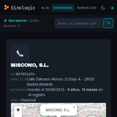
Sinologic
BLOG
OPERADORES
NUMERACIÓN
📡 Operadores
›
Lista
›
🔍
miscono-3
📞
MISCONO, S.L.
B87051694
NIF
Calle Dámaso Alonso 22 Bajo A - 28055
DOMICILIO
Madrid (Madrid)
Inscrito el 30/09/2016 ·
9 años, 10 meses
en
ANTIGÜEDAD
el registro
Nacional
ÁMBITO
×
+
MISCONO, S.L.