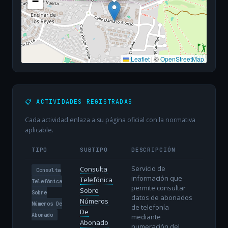
−
Leaflet
|
©
OpenStreetMap
📋 ACTIVIDADES REGISTRADAS
Cada actividad enlaza a su página oficial con la normativa
aplicable.
TIPO
SUBTIPO
DESCRIPCIÓN
Servicio de
Consulta
Consulta
información que
Telefónica
Telefónica
permite consultar
Sobre
Sobre
datos de abonados
Números
Números De
de telefonía
De
Abonado
mediante
Abonado
numeración del