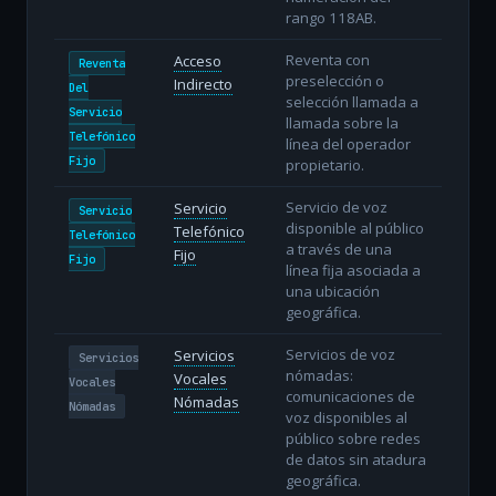
rango 118AB.
Reventa con
Acceso
Reventa
preselección o
Indirecto
Del
selección llamada a
Servicio
llamada sobre la
Telefónico
línea del operador
Fijo
propietario.
Servicio de voz
Servicio
Servicio
disponible al público
Telefónico
Telefónico
a través de una
Fijo
Fijo
línea fija asociada a
una ubicación
geográfica.
Servicios de voz
Servicios
Servicios
nómadas:
Vocales
Vocales
comunicaciones de
Nómadas
Nómadas
voz disponibles al
público sobre redes
de datos sin atadura
geográfica.