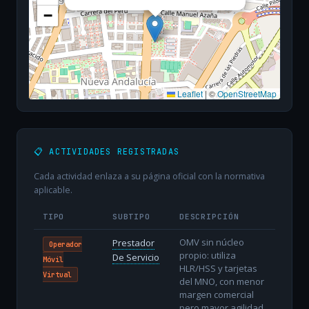
−
Leaflet
|
©
OpenStreetMap
📋 ACTIVIDADES REGISTRADAS
Cada actividad enlaza a su página oficial con la normativa
aplicable.
TIPO
SUBTIPO
DESCRIPCIÓN
OMV sin núcleo
Prestador
Operador
propio: utiliza
De Servicio
Móvil
HLR/HSS y tarjetas
Virtual
del MNO, con menor
margen comercial
pero mayor agilidad