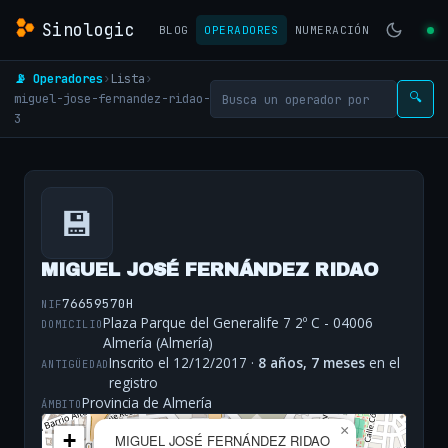
Sinologic
BLOG
OPERADORES
NUMERACIÓN
📡 Operadores
›
Lista
›
miguel-jose-fernandez-ridao-
🔍
3
💾
MIGUEL JOSÉ FERNÁNDEZ RIDAO
76659570H
NIF
Plaza Parque del Generalife 7 2º C - 04006
DOMICILIO
Almería (Almería)
Inscrito el 12/12/2017 ·
8 años, 7 meses
en el
ANTIGÜEDAD
registro
Provincia de Almería
ÁMBITO
×
+
MIGUEL JOSÉ FERNÁNDEZ RIDAO