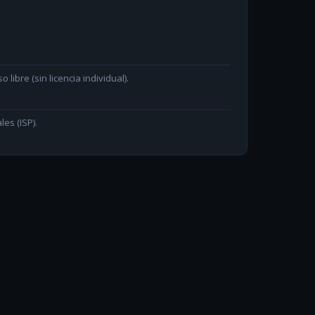
ibre (sin licencia individual).
les (ISP).