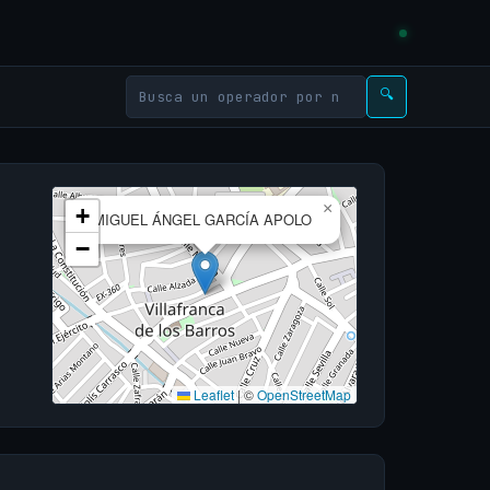
🔍
×
+
MIGUEL ÁNGEL GARCÍA APOLO
−
Leaflet
|
©
OpenStreetMap