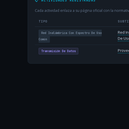
📋 ACTIVIDADES REGISTRADAS
Cada actividad enlaza a su página oficial con la normativ
TIPO
SUBT
Red In
Red Inalámbrica Con Espectro De Uso
De Us
Común
Provee
Transmisión De Datos