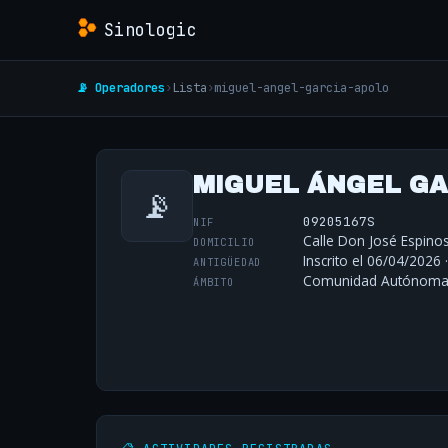
Sinologic
📡 Operadores
›
Lista
›
miguel-angel-garcia-apolo
MIGUEL ÁNGEL GA
📡
09205167S
NIF
Calle Don José Espinos
DOMICILIO
Inscrito el 06/04/2026 
ANTIGÜEDAD
Comunidad Autónoma 
ÁMBITO