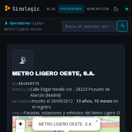
Sinologic
BLOG
OPERADORES
NUMERACIÓN
📡 Operadores
›
Lista
›
🔍
metro-ligero-oeste
📡
METRO LIGERO OESTE, S.A.
A84808575
NIF
Calle Edgar Neville s/n - 28223 Pozuelo de
DOMICILIO
Alarcón (Madrid)
Inscrito el 26/09/2012 ·
13 años, 10 meses
en
ANTIGÜEDAD
el registro
Paradas, estaciones y vehículos del Metro Ligero O
ÁMBITO
×
+
METRO LIGERO OESTE, S.A.