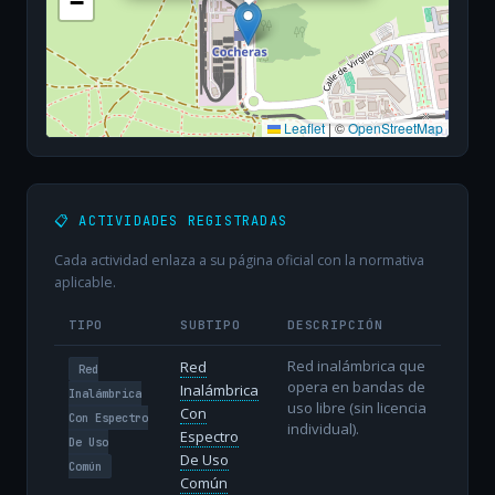
−
Leaflet
|
©
OpenStreetMap
📋 ACTIVIDADES REGISTRADAS
Cada actividad enlaza a su página oficial con la normativa
aplicable.
TIPO
SUBTIPO
DESCRIPCIÓN
Red inalámbrica que
Red
Red
opera en bandas de
Inalámbrica
Inalámbrica
uso libre (sin licencia
Con
Con Espectro
individual).
Espectro
De Uso
De Uso
Común
Común