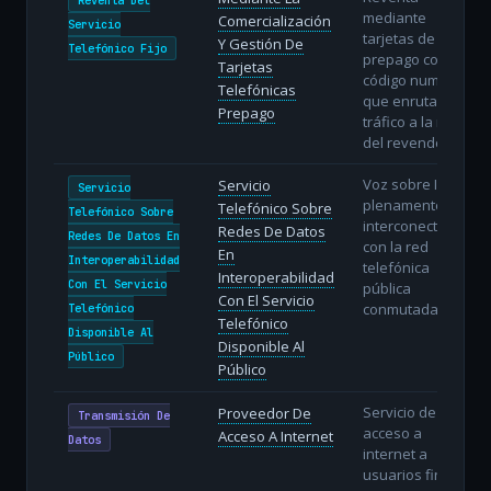
mediante
Comercialización
Servicio
tarjetas de
Y Gestión De
Telefónico Fijo
prepago con un
Tarjetas
código numérico
Telefónicas
que enruta el
Prepago
tráfico a la red
del revendedor.
Voz sobre IP
Servicio
Servicio
plenamente
Telefónico Sobre
Telefónico Sobre
interconectada
Redes De Datos
Redes De Datos En
con la red
En
Interoperabilidad
telefónica
Interoperabilidad
Con El Servicio
pública
Con El Servicio
conmutada.
Telefónico
Telefónico
Disponible Al
Disponible Al
Público
Público
Servicio de
Proveedor De
Transmisión De
acceso a
Acceso A Internet
Datos
internet a
usuarios finales