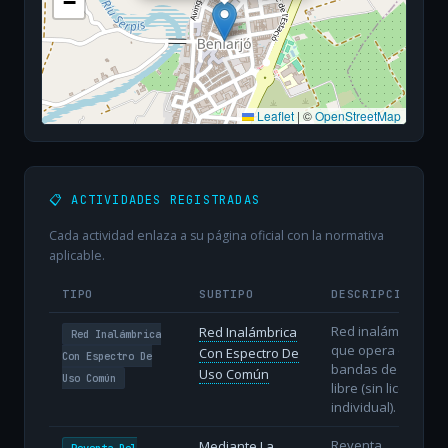
−
Leaflet
|
©
OpenStreetMap
📋 ACTIVIDADES REGISTRADAS
Cada actividad enlaza a su página oficial con la normativa
aplicable.
TIPO
SUBTIPO
DESCRIPCIÓN
Red inalámbrica
Red Inalámbrica
Red Inalámbrica
que opera en
Con Espectro De
Con Espectro De
bandas de uso
Uso Común
Uso Común
libre (sin licencia
individual).
Reventa
Mediante La
Reventa Del