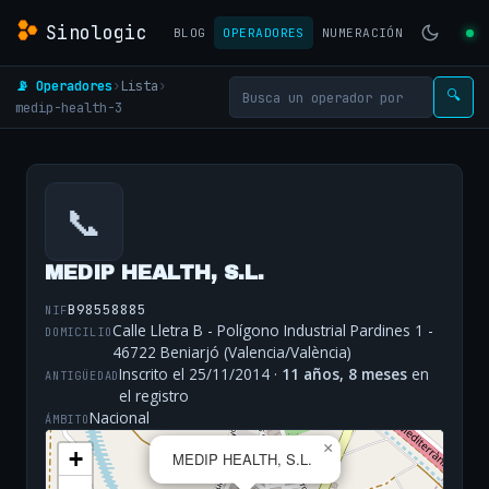
Sinologic
BLOG
OPERADORES
NUMERACIÓN
📡 Operadores
›
Lista
›
🔍
medip-health-3
📞
MEDIP HEALTH, S.L.
B98558885
NIF
Calle Lletra B - Polígono Industrial Pardines 1 -
DOMICILIO
46722 Beniarjó (Valencia/València)
Inscrito el 25/11/2014 ·
11 años, 8 meses
en
ANTIGÜEDAD
el registro
Nacional
ÁMBITO
×
+
MEDIP HEALTH, S.L.