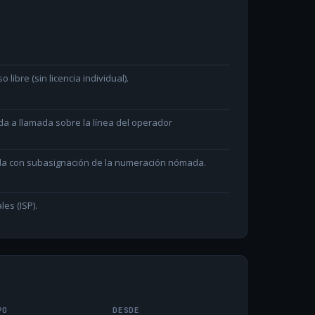
ibre (sin licencia individual).
da a llamada sobre la línea del operador
ada con subasignación de la numeración nómada.
les (ISP).
PO
DESDE