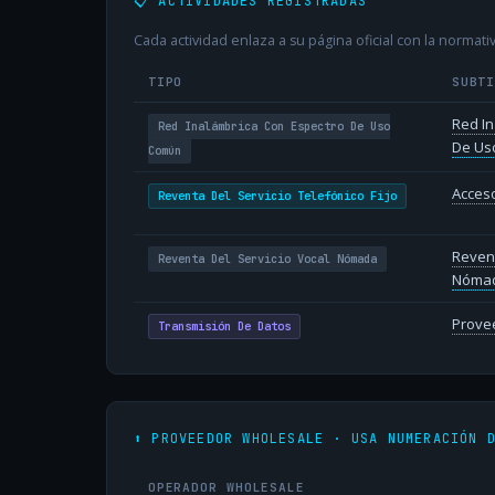
📋 ACTIVIDADES REGISTRADAS
Cada actividad enlaza a su página oficial con la normativ
TIPO
SUBT
Red In
Red Inalámbrica Con Espectro De Uso
De Us
Común
Acceso
Reventa Del Servicio Telefónico Fijo
Revent
Reventa Del Servicio Vocal Nómada
Nóma
Provee
Transmisión De Datos
⬆️ PROVEEDOR WHOLESALE · USA NUMERACIÓN 
OPERADOR WHOLESALE