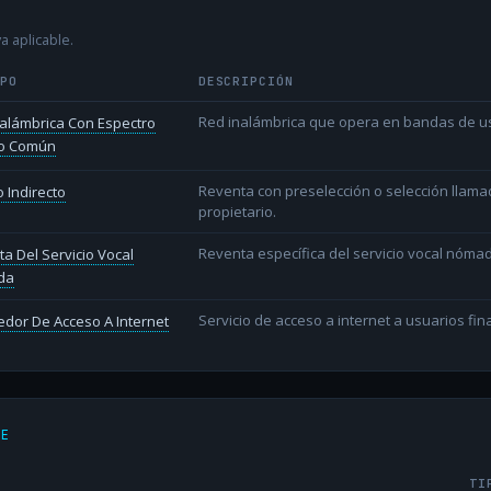
a aplicable.
IPO
DESCRIPCIÓN
Red inalámbrica que opera en bandas de uso l
alámbrica Con Espectro
o Común
Reventa con preselección o selección llama
 Indirecto
propietario.
Reventa específica del servicio vocal nóm
a Del Servicio Vocal
da
Servicio de acceso a internet a usuarios fina
dor De Acceso A Internet
DE
TI