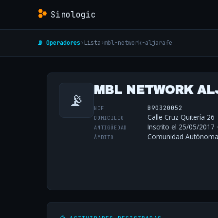
Sinologic
📡 Operadores
›
Lista
›
mbl-network-aljarafe
MBL NETWORK ALJ
📡
B90320052
NIF
Calle Cruz Quitería 26 
DOMICILIO
Inscrito el 25/05/2017 
ANTIGÜEDAD
Comunidad Autónoma 
ÁMBITO