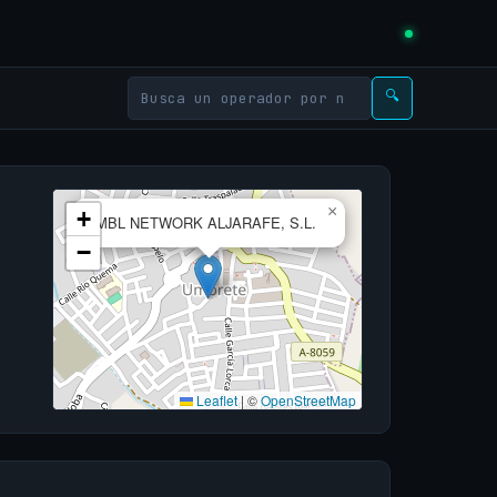
🔍
×
+
MBL NETWORK ALJARAFE, S.L.
−
Leaflet
|
©
OpenStreetMap