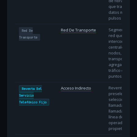
de fibra óptica
que transmiten
datos mediant
pulsos de luz.
Segmento de
Red De Transporte
Red De
red que
Transporte
interconecta
centrales y
nodos,
transportando
agregados de
tráfico entre
puntos.
Reventa con
Acceso Indirecto
Reventa Del
preselección o
Servicio
selección
Telefónico Fijo
llamada a
llamada sobre 
línea del
operador
propietario.