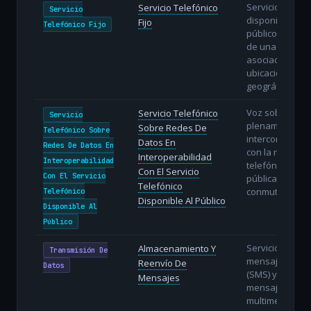
Servicio de voz
Servicio Telefónico
Servicio
disponible al
Fijo
Telefónico Fijo
público a travé
de una línea fij
asociada a un
ubicación
geográfica.
Voz sobre IP
Servicio Telefónico
Servicio
plenamente
Sobre Redes De
Telefónico Sobre
interconectada
Datos En
Redes De Datos En
con la red
Interoperabilidad
Interoperabilidad
telefónica
Con El Servicio
Con El Servicio
pública
Telefónico
conmutada.
Telefónico
Disponible Al Público
Disponible Al
Público
Servicios de
Almacenamiento Y
Transmisión De
mensajes cort
Reenvío De
Datos
(SMS) y
Mensajes
mensajería
multimedia