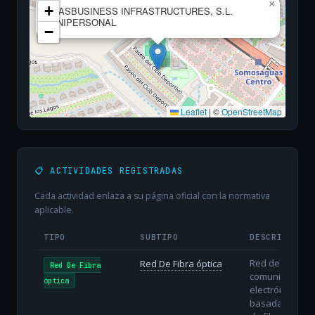
×
+
MASBUSINESS INFRASTRUCTURES, S.L.
UNIPERSONAL
−
Leaflet
|
©
OpenStreetMap
📋 ACTIVIDADES REGISTRADAS
Cada actividad enlaza a su página oficial con la normativa
aplicable.
TIPO
SUBTIPO
DESCRIPCIÓN
Red de
Red De Fibra óptica
Red De Fibra
comunicacione
óptica
electrónicas
basada en hilo