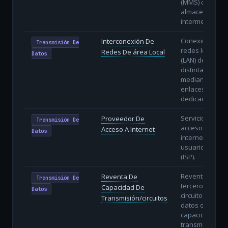
(MMS) con
almacenamien
intermedio.
Conexión de
Interconexión De
Transmisión De
redes locales
Redes De área Local
Datos
(LAN) de
distintas sedes
mediante
enlaces
dedicados.
Servicio de
Proveedor De
Transmisión De
acceso a
Acceso A Internet
Datos
internet a
usuarios finale
(ISP).
Reventa a
Reventa De
Transmisión De
terceros de
Capacidad De
Datos
circuitos de
Transmisión/circuitos
datos o
capacidad de
transmisión