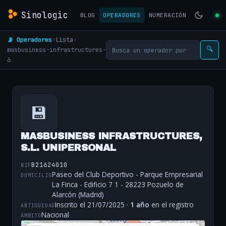
Sinologic
BLOG
OPERADORES
NUMERACIÓN
📡 Operadores
›
Lista
›
masbusiness-infrastructures-
🔍
6
💾
MASBUSINESS INFRASTRUCTURES,
S.L. UNIPERSONAL
B21624010
NIF
Paseo del Club Deportivo - Parque Empresarial
DOMICILIO
La Finca - Edificio 7 1 - 28223 Pozuelo de
Alarcón (Madrid)
Inscrito el 21/07/2025 ·
1 año
en el registro
ANTIGÜEDAD
Nacional
ÁMBITO