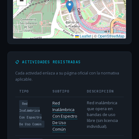
−
Leaflet
|
©
OpenStreetMap
📋 ACTIVIDADES REGISTRADAS
Cada actividad enlaza a su página oficial con la normativa
aplicable.
TIPO
SUBTIPO
DESCRIPCIÓN
Red inalámbrica
Red
Red
que opera en
Inalámbrica
Inalámbrica
bandas de uso
Con Espectro
Con Espectro
libre (sin licencia
De Uso
De Uso Común
individual).
Común