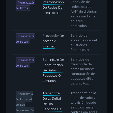
Conexión de
Interconexión
Transmisión
redes locales
De Redes De
De Datos
(LAN) de distintas
área Local
sedes mediante
enlaces
dedicados.
Servicio de
Proveedor De
Transmisión
acceso a internet
Acceso A
De Datos
a usuarios
Internet
finales (ISP).
Servicios de
Suministro De
Transmisión
transporte de
Conmutación
De Datos
datos mediante
De Datos Por
conmutación de
Paquetes O
paquetes (IP) o
Circuitos
de circuitos.
Transporte de la
Transporte
Transporte
señal de radio y
De La Señal
De La Señal
televisión desde
De Los
De Los
estudios hasta
Servicios De
Servicios De
centros emisores