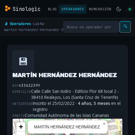
Sinologic
BLOG
OPERADORES
NUMERACIÓN
📡 Operadores
›
Lista
›
🔍
martin-hernandez-hernandez-3
💾
MARTÍN HERNÁNDEZ HERNÁNDEZ
43361239Y
NIF
Calle Calle San Isidro - Edificio Flor 68 local 2 -
DOMICILIO
38410 Realejos, Los (Santa Cruz de Tenerife)
Inscrito el 25/02/2022 ·
4 años, 5 meses
en el
ANTIGÜEDAD
registro
Comunidad Autónoma de las Islas Canarias
ÁMBITO
×
+
MARTÍN HERNÁNDEZ HERNÁNDEZ