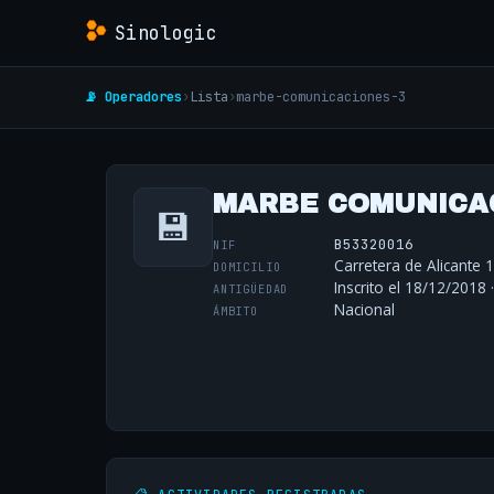
Sinologic
📡 Operadores
›
Lista
›
marbe-comunicaciones-3
MARBE COMUNICAC
💾
B53320016
NIF
Carretera de Alicante 1
DOMICILIO
Inscrito el 18/12/2018 
ANTIGÜEDAD
Nacional
ÁMBITO