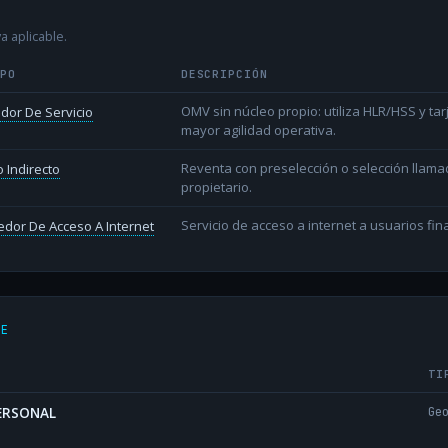
a aplicable.
IPO
DESCRIPCIÓN
OMV sin núcleo propio: utiliza HLR/HSS y t
dor De Servicio
mayor agilidad operativa.
Reventa con preselección o selección llama
 Indirecto
propietario.
Servicio de acceso a internet a usuarios fina
dor De Acceso A Internet
DE
TI
PERSONAL
Ge