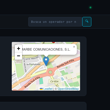
🔍
×
+
MARBE COMUNICACIONES, S.L.
−
Leaflet
|
©
OpenStreetMap