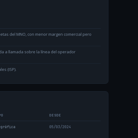
arjetas del MNO, con menor margen comercial pero
da a llamada sobre la línea del operador
les (ISP).
PO
DESDE
ográfica
05/03/2024