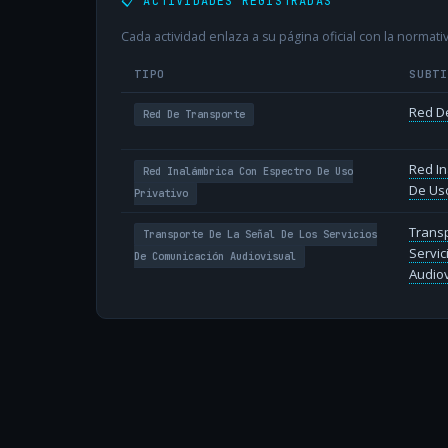
📋 ACTIVIDADES REGISTRADAS
Cada actividad enlaza a su página oficial con la normativ
TIPO
SUBT
Red D
Red De Transporte
Red In
Red Inalámbrica Con Espectro De Uso
De Uso
Privativo
Transp
Transporte De La Señal De Los Servicios
Servic
De Comunicación Audiovisual
Audiov