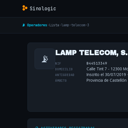
Sinologic
📡 Operadores
›
Lista
›
lamp-telecom-3
LAMP TELECOM, S
📡
B44513349
NIF
Calle Tint 7 - 12300 Mo
DOMICILIO
Inscrito el 30/07/2019 
ANTIGÜEDAD
Provincia de Castellón
ÁMBITO