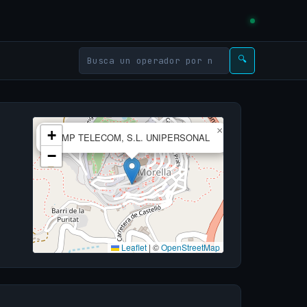
🔍
×
+
LAMP TELECOM, S.L. UNIPERSONAL
−
Leaflet
|
©
OpenStreetMap