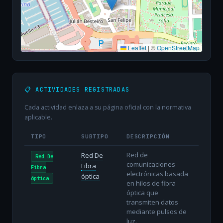
Leaflet
|
©
OpenStreetMap
📋 ACTIVIDADES REGISTRADAS
Cada actividad enlaza a su página oficial con la normativa
aplicable.
TIPO
SUBTIPO
DESCRIPCIÓN
Red de
Red De
Red De
comunicaciones
Fibra
Fibra
electrónicas basada
óptica
óptica
en hilos de fibra
óptica que
transmiten datos
mediante pulsos de
luz.