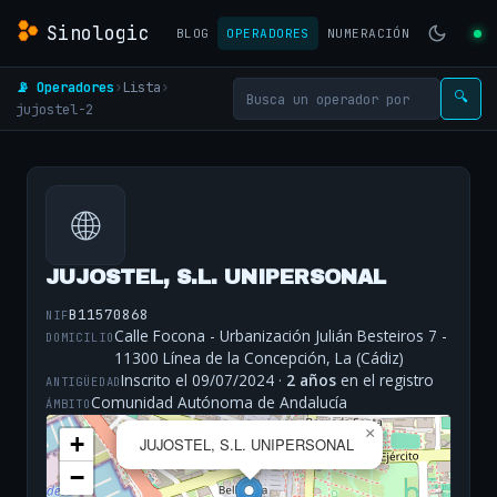
Sinologic
BLOG
OPERADORES
NUMERACIÓN
📡 Operadores
›
Lista
›
🔍
jujostel-2
🌐
JUJOSTEL, S.L. UNIPERSONAL
B11570868
NIF
Calle Focona - Urbanización Julián Besteiros 7 -
DOMICILIO
11300 Línea de la Concepción, La (Cádiz)
Inscrito el 09/07/2024 ·
2 años
en el registro
ANTIGÜEDAD
Comunidad Autónoma de Andalucía
ÁMBITO
×
+
JUJOSTEL, S.L. UNIPERSONAL
−