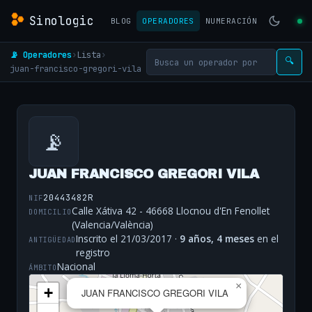
Sinologic
BLOG
OPERADORES
NUMERACIÓN
📡 Operadores
›
Lista
›
🔍
juan-francisco-gregori-vila
📡
JUAN FRANCISCO GREGORI VILA
20443482R
NIF
Calle Xátiva 42 - 46668 Llocnou d'En Fenollet
DOMICILIO
(Valencia/València)
Inscrito el 21/03/2017 ·
9 años, 4 meses
en el
ANTIGÜEDAD
registro
Nacional
ÁMBITO
×
+
JUAN FRANCISCO GREGORI VILA