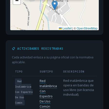
−
Leaflet
|
©
OpenStreetMap
📋 ACTIVIDADES REGISTRADAS
Cada actividad enlaza a su página oficial con la normativa
aplicable.
TIPO
SUBTIPO
DESCRIPCIÓN
Red inalámbrica que
Red
Red
opera en bandas de
Inalámbrica
Inalámbrica
uso libre (sin licencia
Con
Con Espectro
individual).
Espectro
De Uso
De Uso
Común
Común