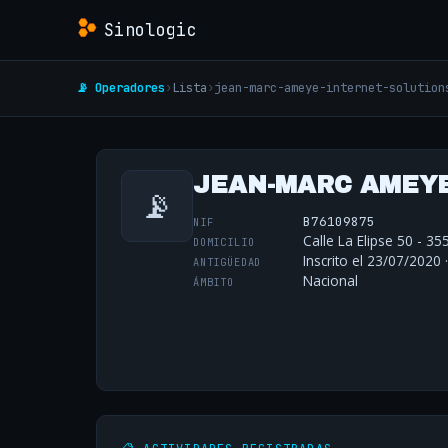
Sinologic
📡 Operadores
›
Lista
›
jean-marc-ameye-internet-solution
JEAN-MARC AMEYE 
📡
B76109875
NIF
Calle La Elipse 50 - 3
DOMICILIO
Inscrito el 23/07/2020 
ANTIGÜEDAD
Nacional
ÁMBITO