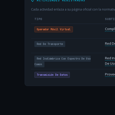
📋 ACTIVIDADES REGISTRADAS
Cada actividad enlaza a su página oficial con la normativ
TIPO
SUBT
Compl
Operador Móvil Virtual
Red D
Red De Transporte
Red In
Red Inalámbrica Con Espectro De Uso
De Us
Común
Provee
Transmisión De Datos