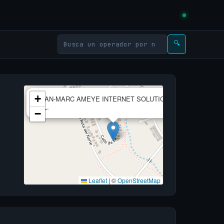
🔍
×
+
JEAN-MARC AMEYE INTERNET SOLUTIONS,
S.L.
−
Leaflet
|
©
OpenStreetMap