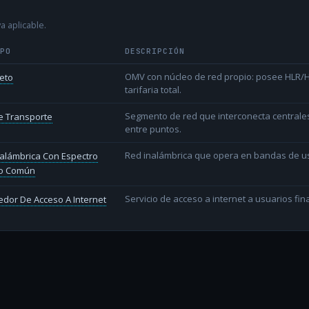
a aplicable.
IPO
DESCRIPCIÓN
OMV con núcleo de red propio: posee HLR/HS
eto
tarifaria total.
Segmento de red que interconecta centrale
e Transporte
entre puntos.
Red inalámbrica que opera en bandas de uso l
alámbrica Con Espectro
o Común
Servicio de acceso a internet a usuarios fina
dor De Acceso A Internet