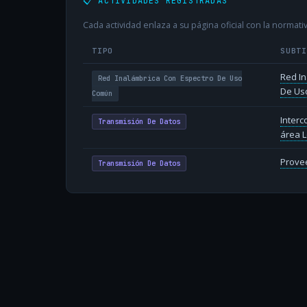
📋 ACTIVIDADES REGISTRADAS
Cada actividad enlaza a su página oficial con la normativ
TIPO
SUBT
Red In
Red Inalámbrica Con Espectro De Uso
De Us
Común
Inter
Transmisión De Datos
área L
Provee
Transmisión De Datos