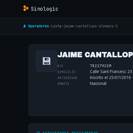
Sinologic
📡 Operadores
›
Lista
›
jaime-cantallops-alemany-2
JAIME CANTALLO
💾
78217922M
NIF
Calle Sant Francesc 23 
DOMICILIO
Inscrito el 25/07/2016 
ANTIGÜEDAD
Nacional
ÁMBITO