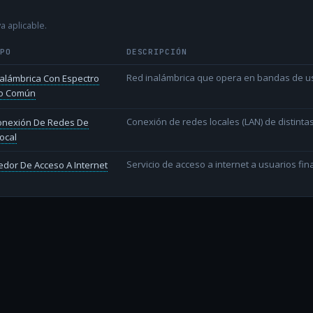
a aplicable.
IPO
DESCRIPCIÓN
Red inalámbrica que opera en bandas de uso l
alámbrica Con Espectro
o Común
Conexión de redes locales (LAN) de distint
conexión De Redes De
ocal
Servicio de acceso a internet a usuarios fina
dor De Acceso A Internet