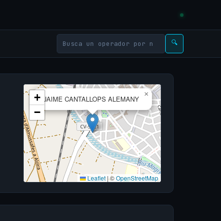
🔍
×
+
JAIME CANTALLOPS ALEMANY
−
Leaflet
|
©
OpenStreetMap