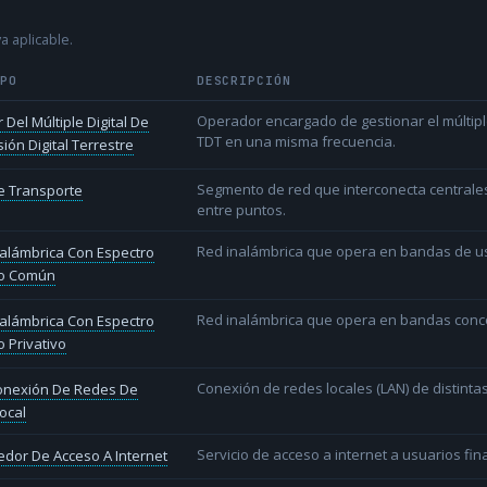
a aplicable.
IPO
DESCRIPCIÓN
Operador encargado de gestionar el múltiple
 Del Múltiple Digital De
TDT en una misma frecuencia.
sión Digital Terrestre
Segmento de red que interconecta centrale
e Transporte
entre puntos.
Red inalámbrica que opera en bandas de uso l
alámbrica Con Espectro
o Común
Red inalámbrica que opera en bandas conce
alámbrica Con Espectro
 Privativo
Conexión de redes locales (LAN) de distint
conexión De Redes De
ocal
Servicio de acceso a internet a usuarios fina
dor De Acceso A Internet