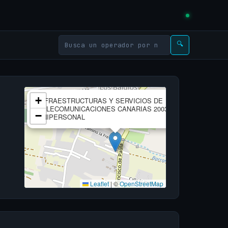
🔍
×
+
INFRAESTRUCTURAS Y SERVICIOS DE
TELECOMUNICACIONES CANARIAS 2003, S.L.
−
UNIPERSONAL
Leaflet
|
©
OpenStreetMap