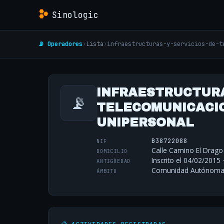
Sinologic
📡 Operadores
›
Lista
›
infraestructuras-y-servicios-de-t
INFRAESTRUCTURA
📡
TELECOMUNICACION
UNIPERSONAL
B38722088
NIF
Calle Camino El Drago 
DOMICILIO
Inscrito el 04/02/2015 
ANTIGÜEDAD
Comunidad Autónoma 
ÁMBITO