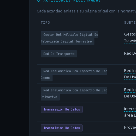
📋 ACTIVIDADES REGISTRADAS
Cada actividad enlaza a su página oficial con la normativ
TIPO
SUBT
Gestor
Gestor Del Múltiple Digital De
Televi
Televisión Digital Terrestre
Red D
Red De Transporte
Red In
Red Inalámbrica Con Espectro De Uso
De Us
Común
Red In
Red Inalámbrica Con Espectro De Uso
De Uso
Privativo
Inter
Transmisión De Datos
área L
Provee
Transmisión De Datos