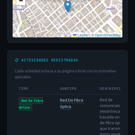
−
Leaflet
|
©
OpenStreetMap
📋 ACTIVIDADES REGISTRADAS
Cada actividad enlaza a su página oficial con la normativa
aplicable.
TIPO
SUBTIPO
DESCRIPCIÓN
Red de
Red De Fibra
Red De Fibra
comunicaciones
óptica
óptica
electrónicas
basada en hilos
de fibra óptica
que transmiten
datos mediante