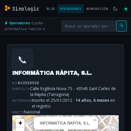
Sinologic
BLOG
OPERADORES
NUMERACIÓN
📡 Operadores
›
Lista
›
🔍
informatica-rapita-4
📞
INFORMÀTICA RÀPITA, S.L.
B43558550
NIF
Calle Esglèsia Nova 75 - 43540 Sant Carles de
DOMICILIO
la Ràpita (Tarragona)
Inscrito el 25/01/2012 ·
14 años, 6 meses
en
ANTIGÜEDAD
el registro
Nacional
ÁMBITO
×
+
INFORMÀTICA RÀPITA, S.L.