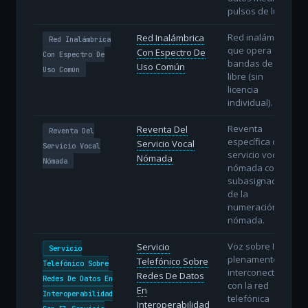
pulsos de luz.
Red inalámbrica
Red Inalámbrica
Red Inalámbrica
que opera en
Con Espectro De
Con Espectro De
bandas de uso
Uso Común
Uso Común
libre (sin
licencia
individual).
Reventa
Reventa Del
Reventa Del
específica del
Servicio Vocal
Servicio Vocal
servicio vocal
Nómada
Nómada
nómada con
subasignación
de la
numeración
nómada.
Voz sobre IP
Servicio
Servicio
plenamente
Telefónico Sobre
Telefónico Sobre
interconectada
Redes De Datos
Redes De Datos En
con la red
En
Interoperabilidad
telefónica
Interoperabilidad