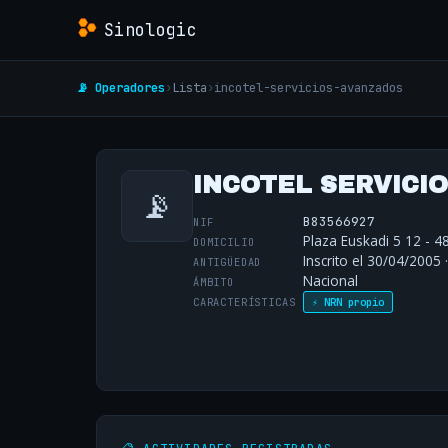
Sinologic
📡 Operadores
›
Lista
›
incotel-servicios-avanzados
INCOTEL SERVICIO
📡
B83566927
NIF
Plaza Euskadi 5 12 - 4
DOMICILIO
Inscrito el 30/04/2005 
ANTIGÜEDAD
Nacional
ÁMBITO
CARACTERÍSTICAS
⚡ NRN propio