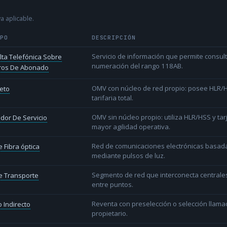
a aplicable.
IPO
DESCRIPCIÓN
Servicio de información que permite consu
ta Telefónica Sobre
numeración del rango 118AB.
os De Abonado
OMV con núcleo de red propio: posee HLR/HS
eto
tarifaria total.
OMV sin núcleo propio: utiliza HLR/HSS y t
dor De Servicio
mayor agilidad operativa.
Red de comunicaciones electrónicas basada 
 Fibra óptica
mediante pulsos de luz.
Segmento de red que interconecta centrale
e Transporte
entre puntos.
Reventa con preselección o selección llama
 Indirecto
propietario.