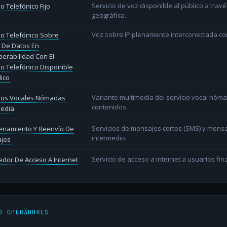
Servicio de voz disponible al público a trav
io Telefónico Fijo
geográfica.
Voz sobre IP plenamente interconectada con
io Telefónico Sobre
 De Datos En
perabilidad Con El
io Telefónico Disponible
lico
Variante multimedia del servicio vocal nóm
cios Vocales Nómadas
contenidos.
media
Servicios de mensajes cortos (SMS) y mens
enamiento Y Reenvío De
intermedio.
jes
Servicio de acceso a internet a usuarios fina
dor De Acceso A Internet
2 OPERADORES