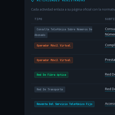
📋 ACTIVIDADES REGISTRADAS
Cada actividad enlaza a su página oficial con la normativ
TIPO
SUBT
Consul
Consulta Telefónica Sobre Números De
Númer
Abonado
Compl
Operador Móvil Virtual
Presta
Operador Móvil Virtual
Red De
Red De Fibra óptica
Red D
Red De Transporte
Acceso
Reventa Del Servicio Telefónico Fijo