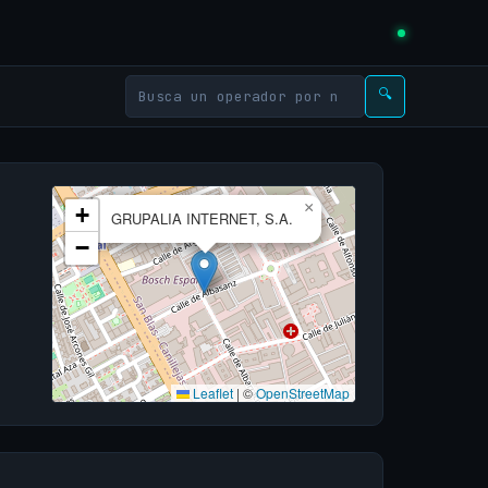
🔍
×
+
GRUPALIA INTERNET, S.A.
−
Leaflet
|
©
OpenStreetMap