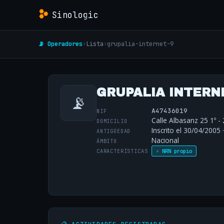
Sinologic
📡 Operadores
›
Lista
›
grupalia-internet-9
GRUPALIA INTERNET
📡
A47436019
NIF
Calle Albasanz 25 1º -
DOMICILIO
Inscrito el 30/04/2005 
ANTIGÜEDAD
Nacional
ÁMBITO
CARACTERÍSTICAS
⚡ NRN propio