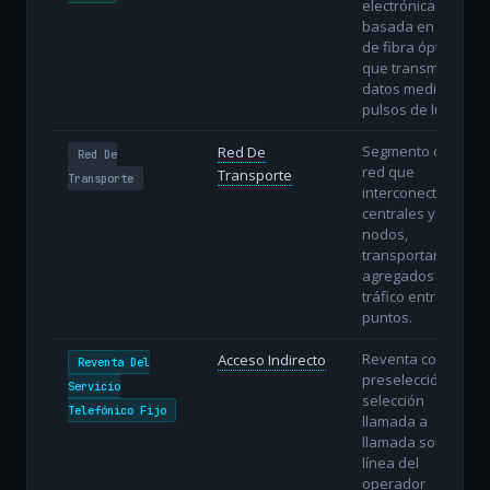
electrónicas
basada en hilos
de fibra óptica
que transmiten
datos mediante
pulsos de luz.
Segmento de
Red De
Red De
red que
Transporte
Transporte
interconecta
centrales y
nodos,
transportando
agregados de
tráfico entre
puntos.
Reventa con
Acceso Indirecto
Reventa Del
preselección o
Servicio
selección
Telefónico Fijo
llamada a
llamada sobre la
línea del
operador