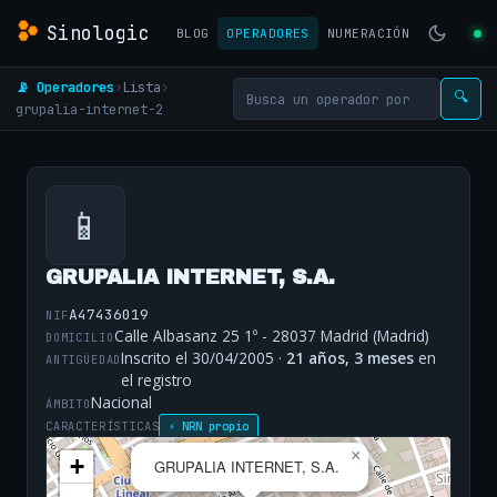
Sinologic
BLOG
OPERADORES
NUMERACIÓN
📡 Operadores
›
Lista
›
🔍
grupalia-internet-2
📱
GRUPALIA INTERNET, S.A.
A47436019
NIF
Calle Albasanz 25 1º - 28037 Madrid (Madrid)
DOMICILIO
Inscrito el 30/04/2005 ·
21 años, 3 meses
en
ANTIGÜEDAD
el registro
Nacional
ÁMBITO
CARACTERÍSTICAS
⚡ NRN propio
×
+
GRUPALIA INTERNET, S.A.