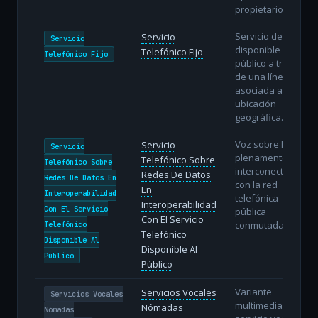
propietario.
Servicio de voz
Servicio
Servicio
disponible al
Telefónico Fijo
Telefónico Fijo
público a través
de una línea fija
asociada a una
ubicación
geográfica.
Voz sobre IP
Servicio
Servicio
plenamente
Telefónico Sobre
Telefónico Sobre
interconectada
Redes De Datos
Redes De Datos En
con la red
En
Interoperabilidad
telefónica
Interoperabilidad
Con El Servicio
pública
Con El Servicio
conmutada.
Telefónico
Telefónico
Disponible Al
Disponible Al
Público
Público
Variante
Servicios Vocales
Servicios Vocales
multimedia del
Nómadas
Nómadas