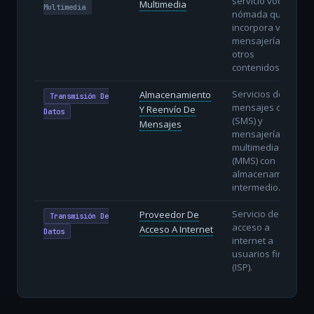
servicio vocal
Multimedia
Multimedia
nómada que
incorpora vídeo,
mensajería y
otros
contenidos.
Servicios de
Almacenamiento
Transmisión De
mensajes cortos
Y Reenvío De
Datos
(SMS) y
Mensajes
mensajería
multimedia
(MMS) con
almacenamiento
intermedio.
Servicio de
Proveedor De
Transmisión De
acceso a
Acceso A Internet
Datos
internet a
usuarios finales
(ISP).