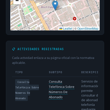
−
Leaflet
|
©
OpenStreetMap
📋 ACTIVIDADES REGISTRADAS
Cada actividad enlaza a su página oficial con la normativa
aplicable.
TIPO
SUBTIPO
DESCRIPCIÓN
Servicio de
Consulta
Consulta
información que
Telefónica Sobre
Telefónica Sobre
permite
Números De
Números De
consultar datos
Abonado
Abonado
de abonados de
telefonía
mediante