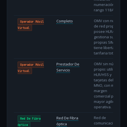
numeración del
rango 118AB.
OMV con núcleo
Completo
Operador Móvil
de red propio:
Virtual
posee HLR/HSS,
gestiona sus
propias SIMs y
tiene libertad
tarifaria total.
OMV sin núcleo
Prestador De
Operador Móvil
propio: utiliza
Servicio
Virtual
HLR/HSS y
tarjetas del
MNO, con menor
margen
comercial pero
mayor agilidad
operativa.
Red de
Red De Fibra
Red De Fibra
comunicaciones
óptica
óptica