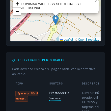
×
+
GIROWIMAX WIRELESS SOLUTIONS, S.L.
UNIPERSONAL
−
Leaflet
|
©
OpenStreetMap
📋 ACTIVIDADES REGISTRADAS
Cada actividad enlaza a su página oficial con la normativa
aplicable.
TIPO
SUBTIPO
DESCRIPCIÓN
OMV sin núcleo
Prestador De
Operador Móvil
propio: utiliza
Servicio
Virtual
HLR/HSS y
tarjetas del