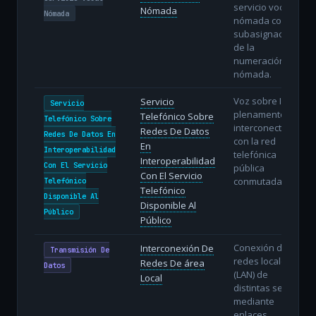
servicio vocal
Nómada
Nómada
nómada con
subasignación
de la
numeración
nómada.
Voz sobre IP
Servicio
Servicio
plenamente
Telefónico Sobre
Telefónico Sobre
interconectada
Redes De Datos
Redes De Datos En
con la red
En
Interoperabilidad
telefónica
Interoperabilidad
Con El Servicio
pública
Con El Servicio
conmutada.
Telefónico
Telefónico
Disponible Al
Disponible Al
Público
Público
Conexión de
Interconexión De
Transmisión De
redes locales
Redes De área
Datos
(LAN) de
Local
distintas sedes
mediante
enlaces