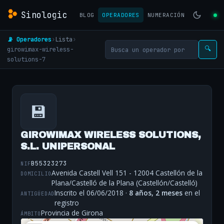
Sinologic
BLOG
OPERADORES
NUMERACIÓN
📡 Operadores
›
Lista
›
girowimax-wireless-
🔍
solutions-7
💾
GIROWIMAX WIRELESS SOLUTIONS,
S.L. UNIPERSONAL
B55323273
NIF
Avenida Castell Vell 151 - 12004 Castellón de la
DOMICILIO
Plana/Castelló de la Plana (Castellón/Castelló)
Inscrito el 06/06/2018 ·
8 años, 2 meses
en el
ANTIGÜEDAD
registro
Provincia de Girona
ÁMBITO