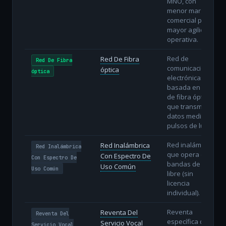
MNO, con
menor margen
comercial pero
mayor agilidad
operativa.
Red de
Red De Fibra
Red De Fibra
comunicaciones
óptica
óptica
electrónicas
basada en hilos
de fibra óptica
que transmiten
datos mediante
pulsos de luz.
Red inalámbrica
Red Inalámbrica
Red Inalámbrica
que opera en
Con Espectro De
Con Espectro De
bandas de uso
Uso Común
Uso Común
libre (sin
licencia
individual).
Reventa
Reventa Del
Reventa Del
específica del
Servicio Vocal
Servicio Vocal