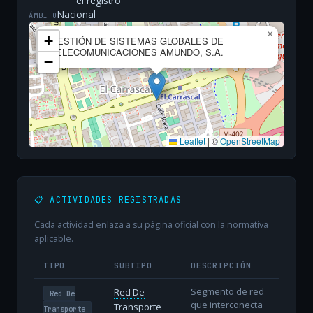
el registro
Nacional
ÁMBITO
×
+
GESTIÓN DE SISTEMAS GLOBALES DE
TELECOMUNICACIONES AMUNDO, S.A.
−
Leaflet
|
©
OpenStreetMap
📋 ACTIVIDADES REGISTRADAS
Cada actividad enlaza a su página oficial con la normativa
aplicable.
TIPO
SUBTIPO
DESCRIPCIÓN
Segmento de red
Red De
Red De
que interconecta
Transporte
Transporte