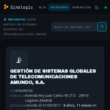
Sinologic
BLOG
OPERADORES
NUMERACIÓN
📡 Operadores
›
Lista
›
gestion-de-sistemas-
🔍
globales-de-
telecomunicaciones-amundo
📡
GESTIÓN DE SISTEMAS GLOBALES
DE TELECOMUNICACIONES
AMUNDO, S.A.
A76698315
NIF
Avenida Rey Juan Carlos 90 2º D - 28916
DOMICILIO
Leganés (Madrid)
Inscrito el 01/09/2017 ·
8 años, 11 meses
en
ANTIGÜEDAD