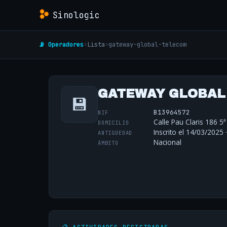
Sinologic
📡 Operadores
›
Lista
›
gateway-global-telecom
GATEWAY GLOBAL 
💾
B13964572
NIF
Calle Pau Claris 186 5
DOMICILIO
Inscrito el 14/03/2025 
ANTIGÜEDAD
Nacional
ÁMBITO