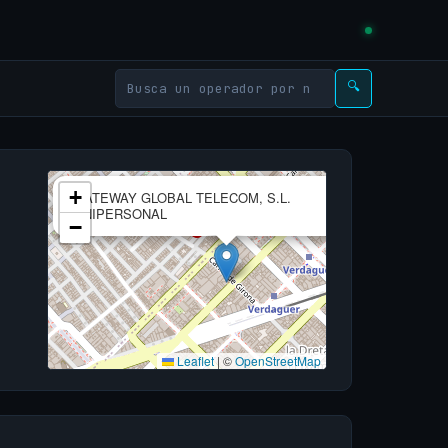
🔍
×
+
GATEWAY GLOBAL TELECOM, S.L.
UNIPERSONAL
−
Leaflet
|
©
OpenStreetMap