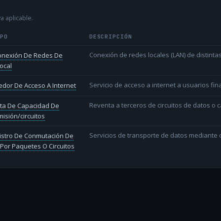
a aplicable.
IPO
DESCRIPCIÓN
Conexión de redes locales (LAN) de distint
conexión De Redes De
ocal
Servicio de acceso a internet a usuarios fina
dor De Acceso A Internet
Reventa a terceros de circuitos de datos o 
ta De Capacidad De
isión/circuitos
Servicios de transporte de datos mediante c
istro De Conmutación De
Por Paquetes O Circuitos