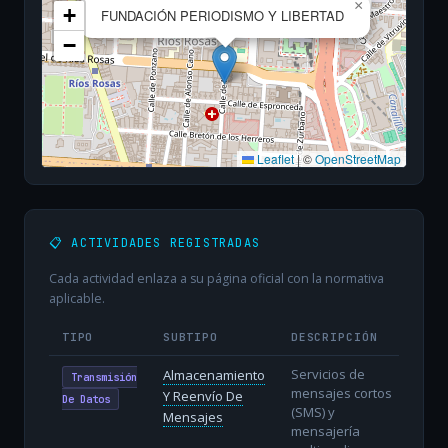
×
+
FUNDACIÓN PERIODISMO Y LIBERTAD
−
Leaflet
|
©
OpenStreetMap
📋 ACTIVIDADES REGISTRADAS
Cada actividad enlaza a su página oficial con la normativa
aplicable.
TIPO
SUBTIPO
DESCRIPCIÓN
Servicios de
Almacenamiento
Transmisión
mensajes cortos
Y Reenvío De
De Datos
(SMS) y
Mensajes
mensajería