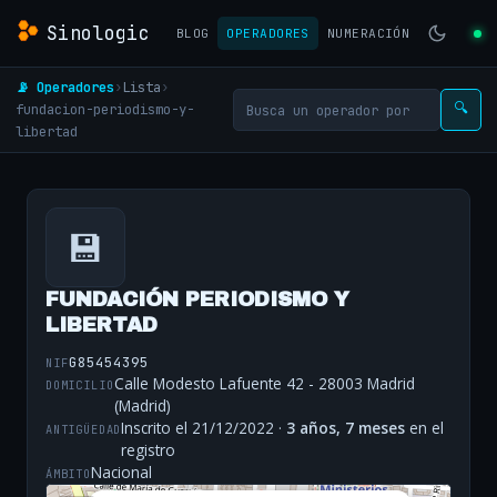
Sinologic
BLOG
OPERADORES
NUMERACIÓN
📡 Operadores
›
Lista
›
fundacion-periodismo-y-
🔍
libertad
💾
FUNDACIÓN PERIODISMO Y
LIBERTAD
G85454395
NIF
Calle Modesto Lafuente 42 - 28003 Madrid
DOMICILIO
(Madrid)
Inscrito el 21/12/2022 ·
3 años, 7 meses
en el
ANTIGÜEDAD
registro
Nacional
ÁMBITO