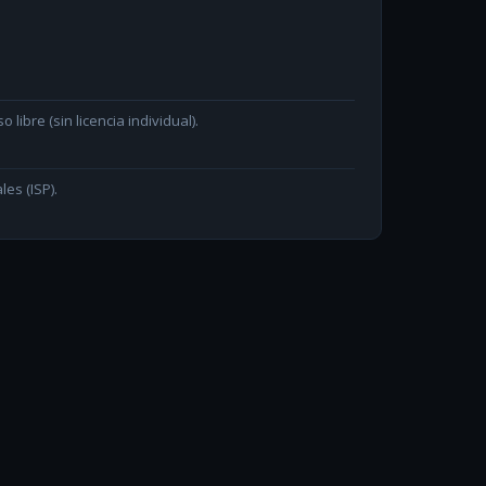
ibre (sin licencia individual).
les (ISP).