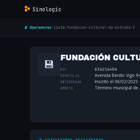
Sinologic
📡 Operadores
›
Lista
›
fundacion-cultural-da-estrada-2
FUNDACIÓN CULT
💾
G36216406
NIF
Avenida Benito Vigo 94
DOMICILIO
Inscrito el 06/02/2025 
ANTIGÜEDAD
Término municipal de 
ÁMBITO