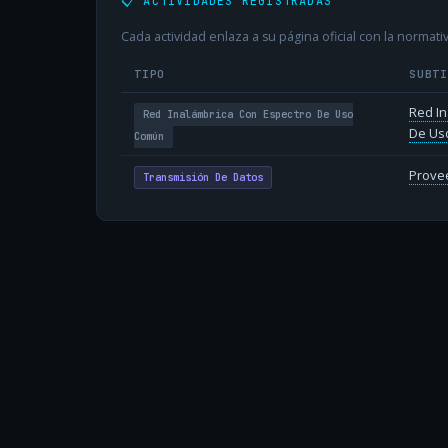
📋 ACTIVIDADES REGISTRADAS
Cada actividad enlaza a su página oficial con la normativ
TIPO
SUBT
Red In
Red Inalámbrica Con Espectro De Uso
De Us
Común
Provee
Transmisión De Datos