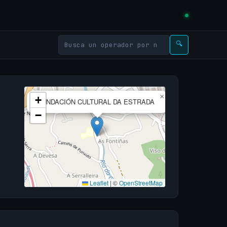
🔍
×
+
FUNDACIÓN CULTURAL DA ESTRADA
−
Leaflet
|
©
OpenStreetMap