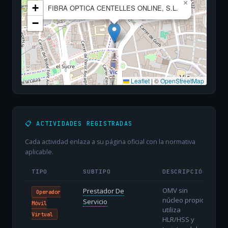
×
+
FIBRA OPTICA CENTELLES ONLINE, S.L.
−
Leaflet
|
©
OpenStreetMap
📋 ACTIVIDADES REGISTRADAS
Cada actividad enlaza a su página oficial con la normativa
aplicable.
TIPO
SUBTIPO
DESCRIPCIÓN
OMV sin
Prestador De
Operador
núcleo propio:
Servicio
Móvil
utiliza
Virtual
HLR/HSS y