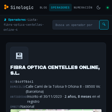
Sinologic
BLOG
OPERADORES
NUMERACIÓN
📡 Operadores
›
Lista
›
fibra-optica-centelles-
🔍
online-4
💾
FIBRA OPTICA CENTELLES ONLINE,
S.L.
B44978641
NIF
Calle Camí de la Tolosa 9 Oficina 8 - 08500 Vic
DOMICILIO
(Barcelona)
Inscrito el 30/11/2023 ·
2 años, 8 meses
en el
ANTIGÜEDAD
registro
Nacional
ÁMBITO