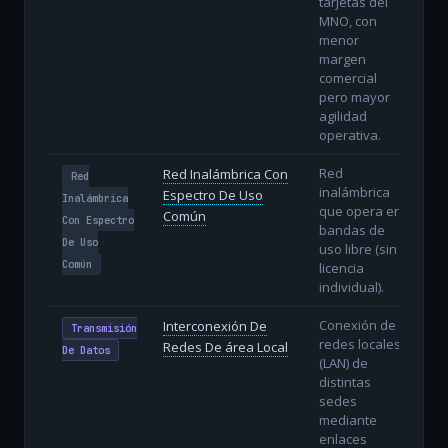
tarjetas del
MNO, con
menor
margen
comercial
pero mayor
agilidad
operativa.
Red
Red Inalámbrica Con
Red
inalámbrica
Espectro De Uso
Inalámbrica
que opera en
Común
Con Espectro
bandas de
De Uso
uso libre (sin
Común
licencia
individual).
Conexión de
Interconexión De
Transmisión
redes locales
Redes De área Local
De Datos
(LAN) de
distintas
sedes
mediante
enlaces