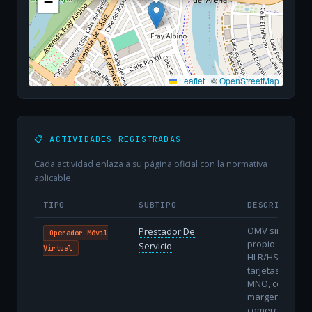
−
Leaflet
|
©
OpenStreetMap
📋 ACTIVIDADES REGISTRADAS
Cada actividad enlaza a su página oficial con la normativa
aplicable.
TIPO
SUBTIPO
DESCRIPCIÓN
OMV sin núcle
Prestador De
Operador Móvil
propio: utiliza
Servicio
Virtual
HLR/HSS y
tarjetas del
MNO, con men
margen
comercial pero