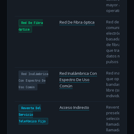
mayor agilidad
operativa.
Red de
Red De Fibra óptica
Red De Fibra
comunicacione
óptica
electrónicas
basada en hilo
de fibra óptica
que transmiten
datos mediant
pulsos de luz.
Red inalámbric
Red Inalámbrica Con
Red Inalámbrica
que opera en
Espectro De Uso
Con Espectro De
bandas de uso
Común
Uso Común
libre (sin licenc
individual).
Reventa con
Acceso Indirecto
Reventa Del
preselección o
Servicio
selección
Telefónico Fijo
llamada a
llamada sobre