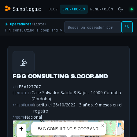
Sinologic
BLOG
OPERADORES
NUMERACIÓN
📡 Operadores
›
Lista
›
🔍
f-g-consulting-s-coop-and-9
📡
F&G CONSULTING S.COOP.AND
F56127707
NIF
Calle Salvador Salido 8 Bajo - 14009 Córdoba
DOMICILIO
(Córdoba)
Inscrito el 26/10/2022 ·
3 años, 9 meses
en el
ANTIGÜEDAD
registro
Nacional
ÁMBITO
×
+
F&G CONSULTING S.COOP.AND