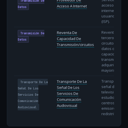
Transmisión De
acceso a
Acceso A Internet
Datos
internet a
usuarios finale
(ISP).
Reventa a
Reventa De
Transmisión De
terceros de
Capacidad De
Datos
circuitos de
Transmisión/circuitos
datos o
capacidad de
transmisión
adquiridos en
mayorista.
Transporte de 
Transporte De La
Transporte De La
señal de radio 
Señal De Los
Señal De Los
televisión des
Servicios De
Servicios De
estudios hasta
Comunicación
Comunicación
centros
Audiovisual
Audiovisual
emisores o
redistribuidore