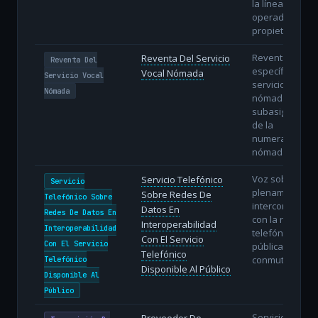
la línea del
operador
propietario.
Reventa
Reventa Del Servicio
Reventa Del
específica del
Vocal Nómada
Servicio Vocal
servicio vocal
Nómada
nómada con
subasignación
de la
numeración
nómada.
Voz sobre IP
Servicio Telefónico
Servicio
plenamente
Sobre Redes De
Telefónico Sobre
interconectada
Datos En
Redes De Datos En
con la red
Interoperabilidad
Interoperabilidad
telefónica
Con El Servicio
Con El Servicio
pública
Telefónico
conmutada.
Telefónico
Disponible Al Público
Disponible Al
Público
Servicio de
Proveedor De