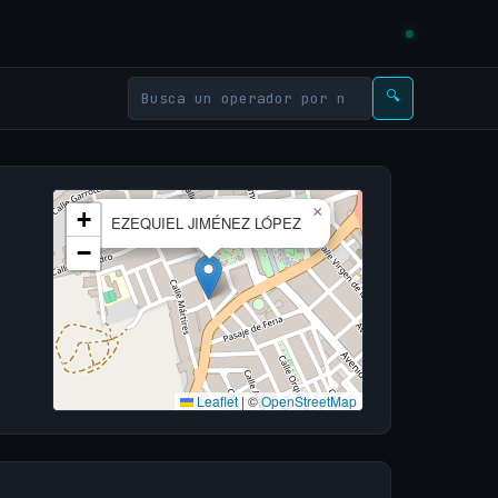
🔍
×
+
EZEQUIEL JIMÉNEZ LÓPEZ
−
Leaflet
|
©
OpenStreetMap