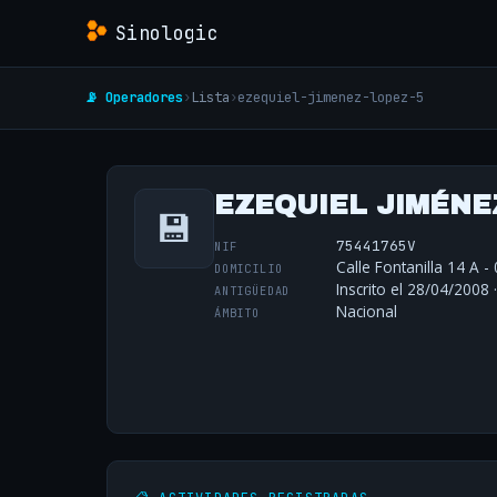
Sinologic
📡 Operadores
›
Lista
›
ezequiel-jimenez-lopez-5
EZEQUIEL JIMÉNE
💾
75441765V
NIF
Calle Fontanilla 14 A 
DOMICILIO
Inscrito el 28/04/2008 
ANTIGÜEDAD
Nacional
ÁMBITO