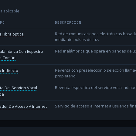
a aplicable.
IPO
DESCRIPCIÓN
Red de comunicaciones electrónicas basada 
 Fibra óptica
mediante pulsos de luz.
Red inalámbrica que opera en bandas de uso l
alámbrica Con Espectro
o Común
Reventa con preselección o selección llama
 Indirecto
propietario.
Reventa específica del servicio vocal nóm
a Del Servicio Vocal
da
Servicio de acceso a internet a usuarios fina
dor De Acceso A Internet