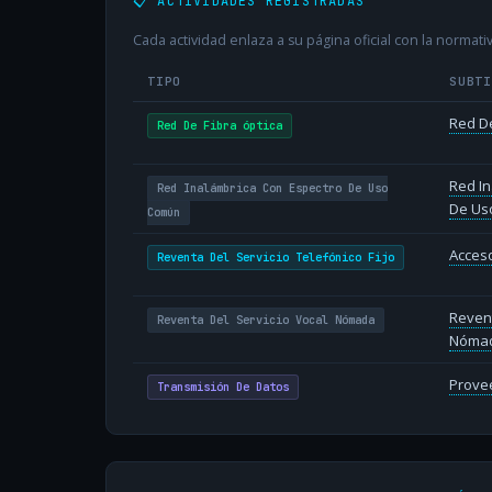
📋 ACTIVIDADES REGISTRADAS
Cada actividad enlaza a su página oficial con la normativ
TIPO
SUBT
Red De
Red De Fibra óptica
Red In
Red Inalámbrica Con Espectro De Uso
De Us
Común
Acceso
Reventa Del Servicio Telefónico Fijo
Revent
Reventa Del Servicio Vocal Nómada
Nóma
Provee
Transmisión De Datos