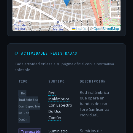
Leaflet
|
©
OpenStreetMap
📋 ACTIVIDADES REGISTRADAS
Cada actividad enlaza a su página oficial con la normativa
aplicable.
TIPO
SUBTIPO
DESCRIPCIÓN
Red inalámbrica
Red
Red
que opera en
Inalámbrica
Inalámbrica
bandas de uso
Con Espectro
Con Espectro
libre (sin licencia
De Uso
De Uso
individual).
Común
Común
Servicios de
Suministro
Transmisión