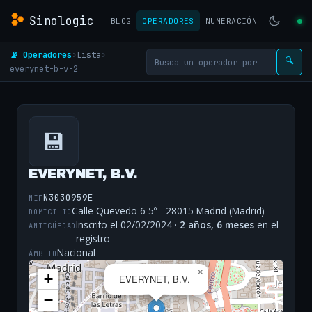
Sinologic
BLOG
OPERADORES
NUMERACIÓN
📡 Operadores
›
Lista
›
🔍
everynet-b-v-2
💾
EVERYNET, B.V.
N3030959E
NIF
Calle Quevedo 6 5º - 28015 Madrid (Madrid)
DOMICILIO
Inscrito el 02/02/2024 ·
2 años, 6 meses
en el
ANTIGÜEDAD
registro
Nacional
ÁMBITO
×
+
EVERYNET, B.V.
−