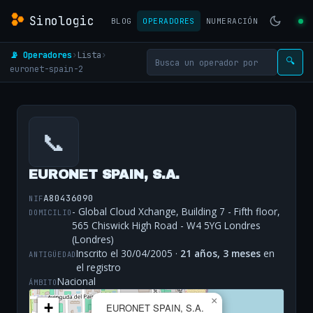
Sinologic
BLOG
OPERADORES
NUMERACIÓN
📡 Operadores
›
Lista
›
🔍
euronet-spain-2
📞
EURONET SPAIN, S.A.
A80436090
NIF
- Global Cloud Xchange, Building 7 - Fifth floor,
DOMICILIO
565 Chiswick High Road - W4 5YG Londres
(Londres)
Inscrito el 30/04/2005 ·
21 años, 3 meses
en
ANTIGÜEDAD
el registro
Nacional
ÁMBITO
×
+
EURONET SPAIN, S.A.