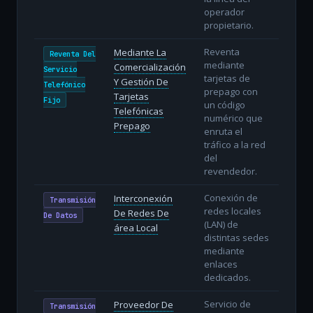
operador
propietario.
Reventa
Mediante La
Reventa Del
mediante
Comercialización
Servicio
tarjetas de
Y Gestión De
Telefónico
prepago con
Tarjetas
Fijo
un código
Telefónicas
numérico que
Prepago
enruta el
tráfico a la red
del
revendedor.
Conexión de
Interconexión
Transmisión
redes locales
De Redes De
De Datos
(LAN) de
área Local
distintas sedes
mediante
enlaces
dedicados.
Servicio de
Proveedor De
Transmisión