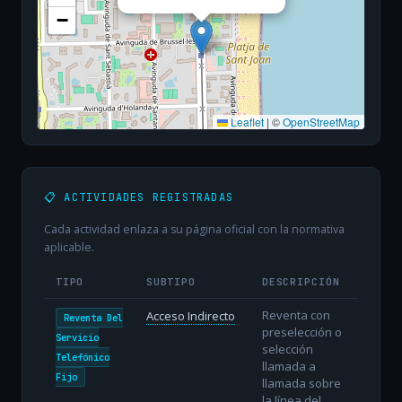
−
Leaflet
|
©
OpenStreetMap
📋 ACTIVIDADES REGISTRADAS
Cada actividad enlaza a su página oficial con la normativa
aplicable.
TIPO
SUBTIPO
DESCRIPCIÓN
Reventa con
Acceso Indirecto
Reventa Del
preselección o
Servicio
selección
Telefónico
llamada a
Fijo
llamada sobre
la línea del