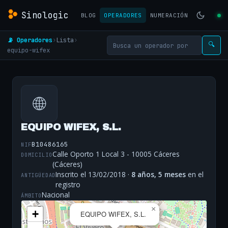
Sinologic
BLOG
OPERADORES
NUMERACIÓN
📡 Operadores
›
Lista
›
🔍
equipo-wifex
🌐
EQUIPO WIFEX, S.L.
B10486165
NIF
Calle Oporto 1 Local 3 - 10005 Cáceres
DOMICILIO
(Cáceres)
Inscrito el 13/02/2018 ·
8 años, 5 meses
en el
ANTIGÜEDAD
registro
Nacional
ÁMBITO
×
+
EQUIPO WIFEX, S.L.