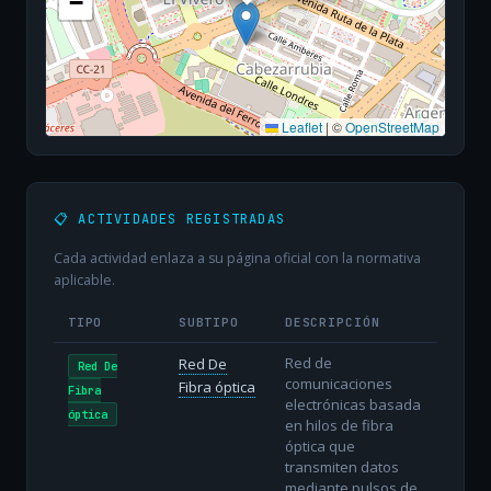
−
Leaflet
|
©
OpenStreetMap
📋 ACTIVIDADES REGISTRADAS
Cada actividad enlaza a su página oficial con la normativa
aplicable.
TIPO
SUBTIPO
DESCRIPCIÓN
Red de
Red De
Red De
comunicaciones
Fibra óptica
Fibra
electrónicas basada
óptica
en hilos de fibra
óptica que
transmiten datos
mediante pulsos de