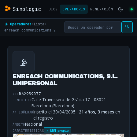
Sinologic
BLOG
OPERADORES
NUMERACIÓN
📡 Operadores
›
Lista
›
🔍
enreach-communications-2
📡
ENREACH COMMUNICATIONS, S.L.
UNIPERSONAL
B62959077
NIF
Calle Travessera de Gràcia 17 - 08021
DOMICILIO
Barcelona (Barcelona)
Inscrito el 30/04/2005 ·
21 años, 3 meses
en
ANTIGÜEDAD
el registro
Nacional
ÁMBITO
CARACTERÍSTICAS
⚡ NRN propio