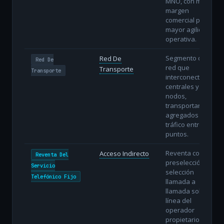
MNO, con menor
margen
comercial pero
mayor agilidad
operativa.
Segmento de
Red De
Red De
red que
Transporte
Transporte
interconecta
centrales y
nodos,
transportando
agregados de
tráfico entre
puntos.
Reventa con
Acceso Indirecto
Reventa Del
preselección o
Servicio
selección
Telefónico Fijo
llamada a
llamada sobre la
línea del
operador
propietario.