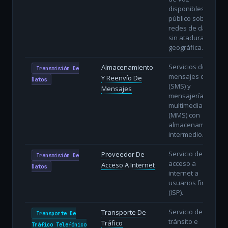
disponibles al
público sobre
redes de datos
sin atadura
geográfica.
Servicios de
Almacenamiento
Transmisión De
mensajes cortos
Y Reenvío De
Datos
(SMS) y
Mensajes
mensajería
multimedia
(MMS) con
almacenamiento
intermedio.
Servicio de
Proveedor De
Transmisión De
acceso a
Acceso A Internet
Datos
internet a
usuarios finales
(ISP).
Servicio de
Transporte De
Transporte De
tránsito e
Tráfico
Tráfico Telefónico