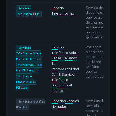
Servicio de voz
Servicio
Servicio
disponible al
Telefónico Fijo
Telefónico Fijo
público a través
de una línea fija
asociada a una
ubicación
geográfica.
Voz sobre IP
Servicio
Servicio
plenamente
Telefónico Sobre
Telefónico Sobre
interconectada
Redes De Datos
Redes De Datos En
con la red
En
Interoperabilidad
telefónica
Interoperabilidad
Con El Servicio
pública
Con El Servicio
conmutada.
Telefónico
Telefónico
Disponible Al
Disponible Al
Público
Público
Servicios de voz
Servicios Vocales
Servicios Vocales
nómadas:
Nómadas
Nómadas
comunicaciones
de voz