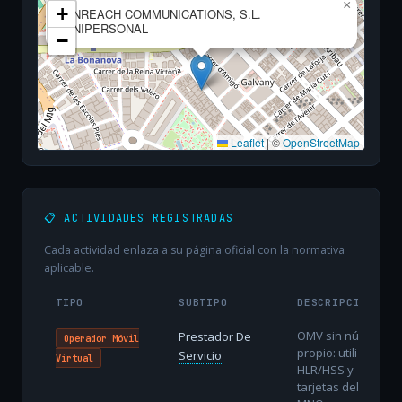
×
+
ENREACH COMMUNICATIONS, S.L.
UNIPERSONAL
−
Leaflet
|
©
OpenStreetMap
📋 ACTIVIDADES REGISTRADAS
Cada actividad enlaza a su página oficial con la normativa
aplicable.
TIPO
SUBTIPO
DESCRIPCIÓN
OMV sin núcleo
Prestador De
Operador Móvil
propio: utiliza
Servicio
Virtual
HLR/HSS y
tarjetas del