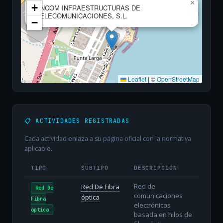
×
+
ENCOM INFRAESTRUCTURAS DE
TELECOMUNICACIONES, S.L.
−
Leaflet
|
©
OpenStreetMap
📋 ACTIVIDADES REGISTRADAS
Cada actividad enlaza a su página oficial con la normativa
aplicable.
TIPO
SUBTIPO
DESCRIPCIÓN
Red de
Red De Fibra
Red De
comunicaciones
óptica
Fibra
electrónicas
óptica
basada en hilos de