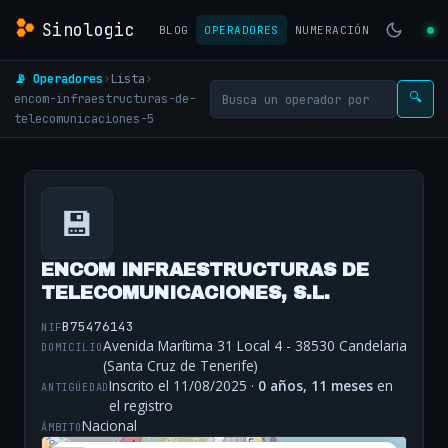
Sinologic
BLOG
OPERADORES
NUMERACIÓN
📡 Operadores
›
Lista
›
encom-infraestructuras-de-
🔍
telecomunicaciones-5
💾
ENCOM INFRAESTRUCTURAS DE
TELECOMUNICACIONES, S.L.
B75476143
NIF
Avenida Marítima 31 Local 4 - 38530 Candelaria
DOMICILIO
(Santa Cruz de Tenerife)
Inscrito el 11/08/2025 ·
0 años, 11 meses
en
ANTIGÜEDAD
el registro
Nacional
ÁMBITO