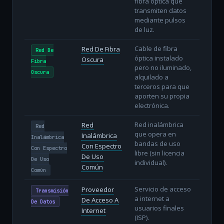
fibra óptica que
transmiten datos
mediante pulsos
de luz.
Cable de fibra
Red De Fibra
Red De
óptica instalado
Oscura
Fibra
pero no iluminado,
Oscura
alquilado a
terceros para que
aporten su propia
electrónica.
Red inalámbrica
Red
Red
que opera en
Inalámbrica
Inalámbrica
bandas de uso
Con Espectro
Con Espectro
libre (sin licencia
De Uso
De Uso
individual).
Común
Común
Servicio de acceso
Proveedor
Transmisión
a internet a
De Acceso A
De Datos
usuarios finales
Internet
(ISP).