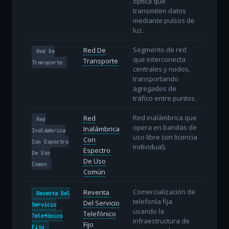
óptica que
transmiten datos
mediante pulsos de
luz.
Segmento de red
Red De
Red De
que interconecta
Transporte
Transporte
centrales y nodos,
transportando
agregados de
tráfico entre puntos.
Red inalámbrica que
Red
Red
opera en bandas de
Inalámbrica
Inalámbrica
uso libre (sin licencia
Con
Con Espectro
individual).
Espectro
De Uso
De Uso
Común
Común
Comercialización de
Reventa
Reventa Del
telefonía fija
Del Servicio
Servicio
usando la
Telefónico
Telefónico
infraestructura de
Fijo
Fijo