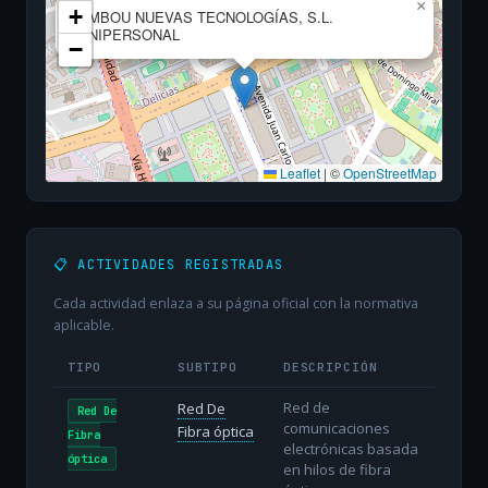
×
+
EMBOU NUEVAS TECNOLOGÍAS, S.L.
UNIPERSONAL
−
Leaflet
|
©
OpenStreetMap
📋 ACTIVIDADES REGISTRADAS
Cada actividad enlaza a su página oficial con la normativa
aplicable.
TIPO
SUBTIPO
DESCRIPCIÓN
Red de
Red De
Red De
comunicaciones
Fibra óptica
Fibra
electrónicas basada
óptica
en hilos de fibra