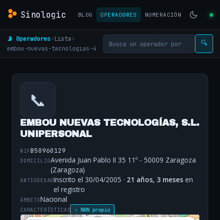
Sinologic
BLOG
OPERADORES
NUMERACIÓN
📡 Operadores
›
Lista
›
🔍
embou-nuevas-tecnologias-4
📞
EMBOU NUEVAS TECNOLOGÍAS, S.L.
UNIPERSONAL
B50960129
NIF
Avenida Juan Pablo II 35 11º - 50009 Zaragoza
DOMICILIO
(Zaragoza)
Inscrito el 30/04/2005 ·
21 años, 3 meses
en
ANTIGÜEDAD
el registro
Nacional
ÁMBITO
CARACTERÍSTICAS
⚡ NRN propio