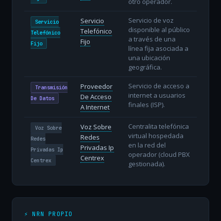
otro operador.
Servicio de voz
Servicio
Servicio
disponible al público
Telefónico
Telefónico
a través de una
Fijo
Fijo
línea fija asociada a
una ubicación
geográfica.
Servicio de acceso a
Proveedor
Transmisión
internet a usuarios
De Acceso
De Datos
finales (ISP).
A Internet
Centralita telefónica
Voz Sobre
Voz Sobre
virtual hospedada
Redes
Redes
en la red del
Privadas Ip
Privadas Ip
operador (cloud PBX
Centrex
Centrex
gestionada).
⚡ NRN PROPIO