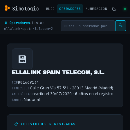
Sinologic
BLOG
OPERADORES
NUMERACIÓN
📡 Operadores
›
Lista
›
🔍
ellalink-spain-telecom-2
💾
ELLALINK SPAIN TELECOM, S.L.
B01669134
NIF
Calle Gran Vía 57 5º I - 28013 Madrid (Madrid)
DOMICILIO
Inscrito el 30/07/2020 ·
6 años
en el registro
ANTIGÜEDAD
Nacional
ÁMBITO
📋 ACTIVIDADES REGISTRADAS