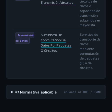
circuitos de
Transmisión/circuitos
datos o
capacidad de
transmisión
adquiridos en
mayorista.
Servicios de
Suministro De
Transmisión
transporte de
Conmutación De
De Datos
datos
Datos Por Paquetes
mediante
O Circuitos
conmutación
de paquetes
(IP) o de
circuitos.
📜 Normativa aplicable
enlaces al BOE / CNMC