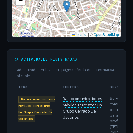
−
Leaflet
|
©
OpenStreetMap
📋 ACTIVIDADES REGISTRADAS
Cada actividad enlaza a su página oficial con la normativa
aplicable.
TIPO
SUBTIPO
DESCRIPCI
Servicios de
Radiocomunicaciones
Radiocomunicaciones
comunicació
Móviles Terrestres En
Móviles Terrestres
por radio
Grupo Cerrado De
En Grupo Cerrado De
para grupos
Usuarios
Usuarios
profesional
(TETRA, DMR,
PMR).