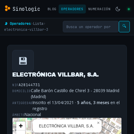
Sinologic
BLOG
OPERADORES
NUMERACIÓN
📡 Operadores
›
Lista
›
🔍
electronica-villbar-3
💾
ELECTRÓNICA VILLBAR, S.A.
A28144731
NIF
Calle Barón Castillo de Chirel 3 - 28039 Madrid
DOMICILIO
(Madrid)
Inscrito el 13/04/2021 ·
5 años, 3 meses
en el
ANTIGÜEDAD
registro
Nacional
ÁMBITO
×
+
ELECTRÓNICA VILLBAR, S.A.